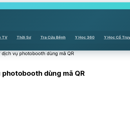
ẻ TV
Thời Sự
Tra Cứu Bệnh
Y Học 360
Y Học Cổ Tru
từ dịch vụ photobooth dùng mã QR
vụ photobooth dùng mã QR