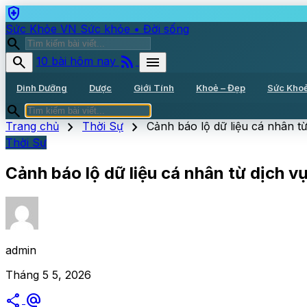
health_and_safety
Sức Khỏe VN
Sức khỏe • Đời sống
search
rss_feed
search
menu
10 bài hôm nay
Dinh Dưỡng
Dược
Giới Tính
Khoẻ – Đẹp
Sức Kho
search
chevron_right
chevron_right
Trang chủ
Thời Sự
Cảnh báo lộ dữ liệu cá nhân 
Thời Sự
Cảnh báo lộ dữ liệu cá nhân từ dịch 
admin
Tháng 5 5, 2026
share
alternate_email