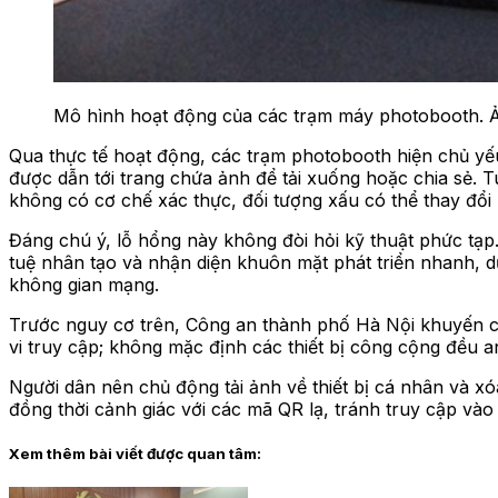
Mô hình hoạt động của các trạm máy photobooth. 
Qua thực tế hoạt động, các trạm photobooth hiện chủ yế
được dẫn tới trang chứa ảnh để tải xuống hoặc chia sẻ. 
không có cơ chế xác thực, đối tượng xấu có thể thay đổi
Đáng chú ý, lỗ hổng này không đòi hỏi kỹ thuật phức tạp.
tuệ nhân tạo và nhận diện khuôn mặt phát triển nhanh, dữ 
không gian mạng.
Trước nguy cơ trên, Công an thành phố Hà Nội khuyến c
vi truy cập; không mặc định các thiết bị công cộng đều a
Người dân nên chủ động tải ảnh về thiết bị cá nhân và x
đồng thời cảnh giác với các mã QR lạ, tránh truy cập và
Xem thêm bài viết được quan tâm: