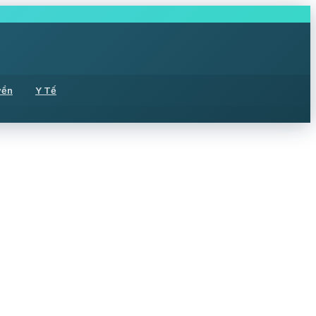
yền
Y Tế