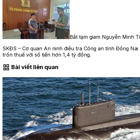
Bắt tạm giam Nguyễn Minh Tiế
SKĐS – Cơ quan An ninh điều tra Công an tỉnh Đồng Nai đ
trốn thuế với số tiền hơn 1,4 tỷ đồng.
grid_view
Bài viết liên quan