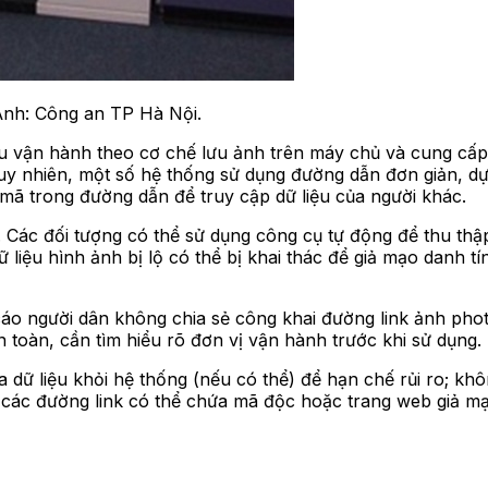
Ảnh: Công an TP Hà Nội.
u vận hành theo cơ chế lưu ảnh trên máy chủ và cung cấp
Tuy nhiên, một số hệ thống sử dụng đường dẫn đơn giản, d
 mã trong đường dẫn để truy cập dữ liệu của người khác.
 Các đối tượng có thể sử dụng công cụ tự động để thu thập 
liệu hình ảnh bị lộ có thể bị khai thác để giả mạo danh tí
áo người dân không chia sẻ công khai đường link ảnh pho
n toàn, cần tìm hiểu rõ đơn vị vận hành trước khi sử dụng.
óa dữ liệu khỏi hệ thống (nếu có thể) để hạn chế rủi ro; 
o các đường link có thể chứa mã độc hoặc trang web giả m