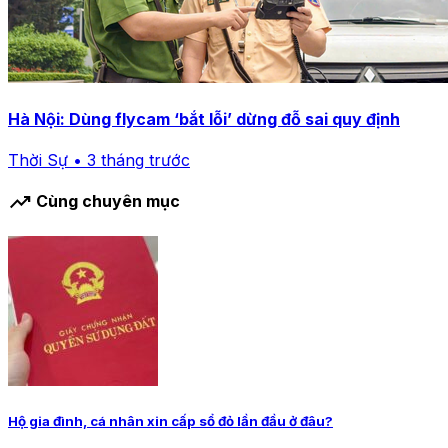
Hà Nội: Dùng flycam ‘bắt lỗi’ dừng đỗ sai quy định
Thời Sự • 3 tháng trước
trending_up
Cùng chuyên mục
Hộ gia đình, cá nhân xin cấp sổ đỏ lần đầu ở đâu?