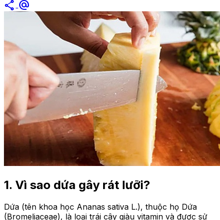
share
alternate_email
1. Vì sao dứa gây rát lưỡi?
Dứa (tên khoa học Ananas sativa L.), thuộc họ Dứa
(Bromeliaceae), là loại trái cây giàu vitamin và được sử