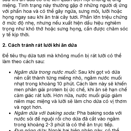
miệng. Tình trạng này thường gặp ở những người dị ứng
với phấn hoa và có thể gây ngứa, sưng môi, lưỡi hoặc
họng ngay sau khi ăn trái cây tươi. Phần lớn triệu chứng
ở mức độ nhẹ, nhưng nếu xuất hiện dấu hiệu nghiêm
trọng như khó thở hoặc sưng họng, cần được chăm sóc
y tế kịp thời.
2. Cách tránh rát lưỡi khi ăn dứa
Để tiêu thụ dứa tươi mà không muốn bị rát lưỡi có thể
làm theo cách sau:
Ngâm dứa trong nước muối:
Sau khi gọt vỏ dứa
nên cắt thành từng miếng nhỏ, ngâm nước muối
nhạt trong khoảng 10 phút. Cách làm này sẽ khiến
men phân giải protein bị ức chế, khi ăn sẽ hạn chế
cảm giác rát lưỡi. Hơn nữa, nước muối giúp giảm
niêm mạc miệng và lưỡi sẽ làm cho dứa có vị thơm
và ngọt hơn.
Ngâm dứa với baking soda:
Pha baking soda với
nước sôi để nguội rồi cho dứa đã cắt vào ngâm
trong khoảng 2-3 phút là có thể ăn trực tiếp.
Đun nóng dứa:
Ngoài hai biện pháp này, có thể