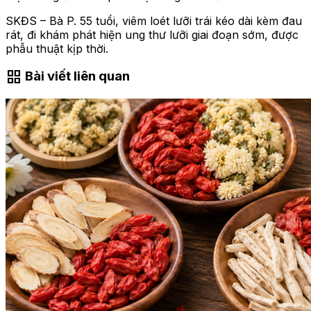
SKĐS – Bà P. 55 tuổi, viêm loét lưỡi trái kéo dài kèm đau
rát, đi khám phát hiện ung thư lưỡi giai đoạn sớm, được
phẫu thuật kịp thời.
grid_view
Bài viết liên quan