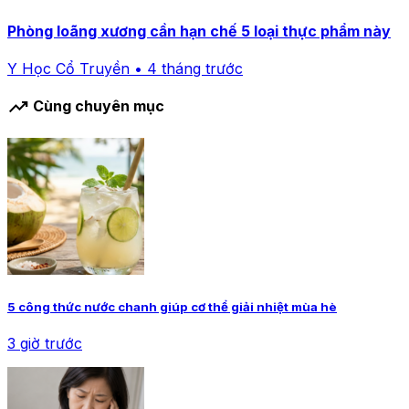
Phòng loãng xương cần hạn chế 5 loại thực phẩm này
Y Học Cổ Truyền • 4 tháng trước
trending_up
Cùng chuyên mục
5 công thức nước chanh giúp cơ thể giải nhiệt mùa hè
3 giờ trước