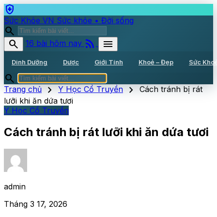
health_and_safety
Sức Khỏe VN
Sức khỏe • Đời sống
search
rss_feed
search
menu
16 bài hôm nay
Dinh Dưỡng
Dược
Giới Tính
Khoẻ – Đẹp
Sức Kho
search
chevron_right
chevron_right
Trang chủ
Y Học Cổ Truyền
Cách tránh bị rát
lưỡi khi ăn dứa tươi
Y Học Cổ Truyền
Cách tránh bị rát lưỡi khi ăn dứa tươi
admin
Tháng 3 17, 2026