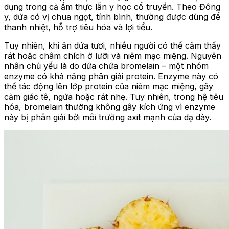
dụng trong cả ẩm thực lẫn y học cổ truyền. Theo Đông
y, dứa có vị chua ngọt, tính bình, thường được dùng để
thanh nhiệt, hỗ trợ tiêu hóa và lợi tiểu.
Tuy nhiên, khi ăn dứa tươi, nhiều người có thể cảm thấy
rát hoặc châm chích ở lưỡi và niêm mạc miệng. Nguyên
nhân chủ yếu là do dứa chứa bromelain – một nhóm
enzyme có khả năng phân giải protein. Enzyme này có
thể tác động lên lớp protein của niêm mạc miệng, gây
cảm giác tê, ngứa hoặc rát nhẹ. Tuy nhiên, trong hệ tiêu
hóa, bromelain thường không gây kích ứng vì enzyme
này bị phân giải bởi môi trường axit mạnh của dạ dày.