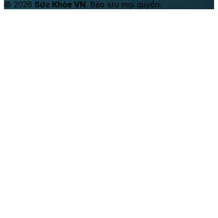
© 2026
Sức Khỏe VN
. Bảo lưu mọi quyền.