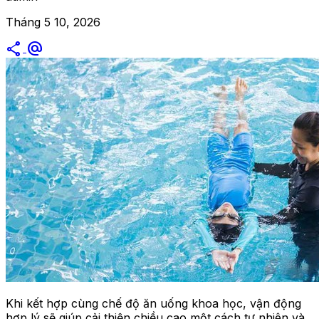
Tháng 5 10, 2026
share
alternate_email
Khi kết hợp cùng chế độ ăn uống khoa học, vận động
hợp lý sẽ giúp cải thiện chiều cao một cách tự nhiên và