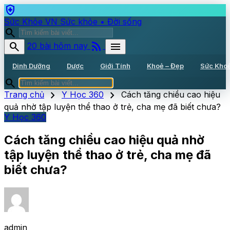
health_and_safety
Sức Khỏe VN
Sức khỏe • Đời sống
search
rss_feed
search
menu
20 bài hôm nay
Dinh Dưỡng
Dược
Giới Tính
Khoẻ – Đẹp
Sức Kho
search
chevron_right
chevron_right
Trang chủ
Y Học 360
Cách tăng chiều cao hiệu
quả nhờ tập luyện thể thao ở trẻ, cha mẹ đã biết chưa?
Y Học 360
Cách tăng chiều cao hiệu quả nhờ
tập luyện thể thao ở trẻ, cha mẹ đã
biết chưa?
admin