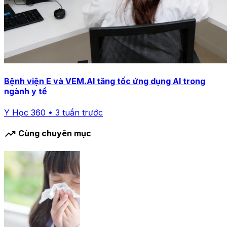
Bệnh viện E và VEM.AI tăng tốc ứng dụng AI trong
ngành y tế
Y Học 360 • 3 tuần trước
trending_up
Cùng chuyên mục