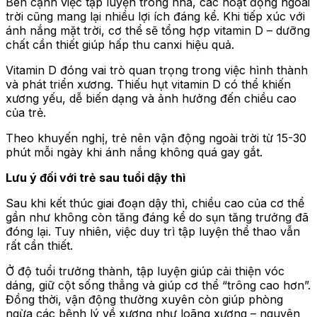
Bên cạnh việc tập luyện trong nhà, các hoạt động ngoài
trời cũng mang lại nhiều lợi ích đáng kể. Khi tiếp xúc với
ánh nắng mặt trời, cơ thể sẽ tổng hợp vitamin D – dưỡng
chất cần thiết giúp hấp thu canxi hiệu quả.
Vitamin D đóng vai trò quan trọng trong việc hình thành
và phát triển xương. Thiếu hụt vitamin D có thể khiến
xương yếu, dễ biến dạng và ảnh hưởng đến chiều cao
của trẻ.
Theo khuyến nghị, trẻ nên vận động ngoài trời từ 15-30
phút mỗi ngày khi ánh nắng không quá gay gắt.
Lưu ý đối với trẻ sau tuổi dậy thì
Sau khi kết thúc giai đoạn dậy thì, chiều cao của cơ thể
gần như không còn tăng đáng kể do sụn tăng trưởng đã
đóng lại. Tuy nhiên, việc duy trì tập luyện thể thao vẫn
rất cần thiết.
Ở độ tuổi trưởng thành, tập luyện giúp cải thiện vóc
dáng, giữ cột sống thẳng và giúp cơ thể “trông cao hơn”.
Đồng thời, vận động thường xuyên còn giúp phòng
ngừa các bệnh lý về xương như loãng xương – nguyên