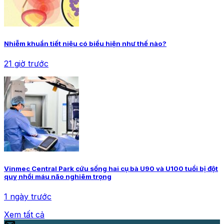
Nhiễm khuẩn tiết niệu có biểu hiện như thế nào?
21 giờ trước
Vinmec Central Park cứu sống hai cụ bà U90 và U100 tuổi bị đột
quỵ nhồi máu não nghiêm trọng
1 ngày trước
Xem tất cả