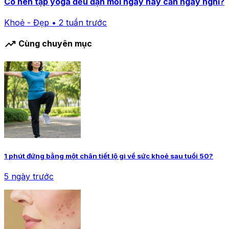
Có nên tập yoga đều đặn mỗi ngày hay cần ngày nghỉ?
Khoẻ - Đẹp • 2 tuần trước
trending_up
Cùng chuyên mục
1 phút đứng bằng một chân tiết lộ gì về sức khoẻ sau tuổi 50?
5 ngày trước