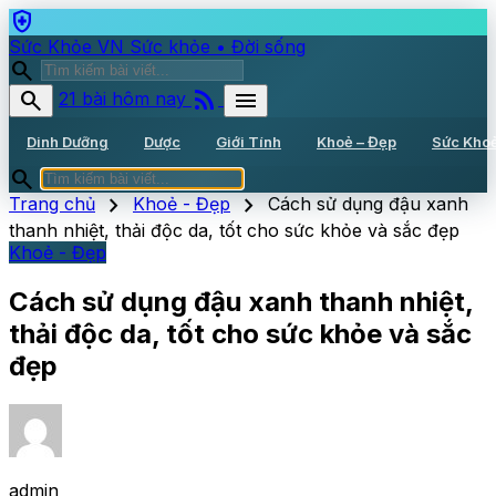
health_and_safety
Sức Khỏe VN
Sức khỏe • Đời sống
search
rss_feed
search
menu
21 bài hôm nay
Dinh Dưỡng
Dược
Giới Tính
Khoẻ – Đẹp
Sức Kho
search
chevron_right
chevron_right
Trang chủ
Khoẻ - Đẹp
Cách sử dụng đậu xanh
thanh nhiệt, thải độc da, tốt cho sức khỏe và sắc đẹp
Khoẻ - Đẹp
Cách sử dụng đậu xanh thanh nhiệt,
thải độc da, tốt cho sức khỏe và sắc
đẹp
admin