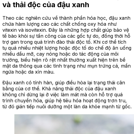
và
thải
độc của đậu xanh
Theo các nghiên cứu về thành phần hóa học, đậu xanh
chứa hàm lượng cao các chất chống oxy hóa như
vitexin và isovitexin. Đây là những hợp chất giúp bảo vệ
tế bào khỏi sự tấn công của các gốc tự do, đồng thời hỗ
trợ gan trong quá trình đào thải độc tố. Khi cơ thể tích
tụ quá nhiều nhiệt lượng hoặc độc tố do chế độ ăn uống
nhiều dầu mỡ, cay nóng hoặc do tác động của môi
trường, biểu hiện rõ rệt nhất thường xuất hiện trên bề
mặt da thông qua các tình trạng như mụn trứng cá, mẩn
ngứa hoặc da xỉn màu.
Đậu xanh có tính hàn, giúp điều hòa lại trạng thái cân
bằng của cơ thể. Khả năng
thải
độc của đậu xanh
không chỉ dừng lại ở việc làm mát mà còn hỗ trợ quá
trình chuyển hóa, giúp hệ tiêu hóa hoạt động trơn tru,
từ đó gián tiếp nuôi dưỡng một làn da khỏe mạnh từ gốc.