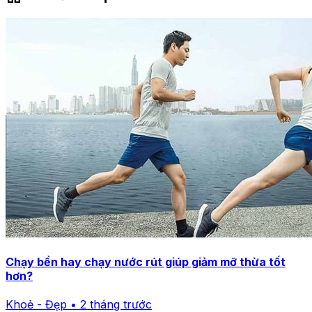
Chạy bền hay chạy nước rút giúp giảm mỡ thừa tốt
hơn?
Khoẻ - Đẹp • 2 tháng trước