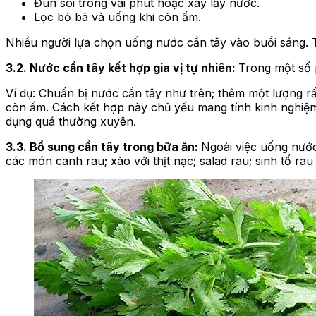
Đun sôi trong vài phút hoặc xay lấy nước.
Lọc bỏ bã và uống khi còn ấm.
Nhiều người lựa chọn uống nước cần tây vào buổi sáng. 
3.2. Nước cần tây kết hợp gia vị tự nhiên:
Trong một số 
Ví dụ: Chuẩn bị nước cần tây như trên; thêm một lượng rấ
còn ấm. Cách kết hợp này chủ yếu mang tính kinh nghiệm
dụng quá thường xuyên.
3.3. Bổ sung cần tây trong bữa ăn:
Ngoài việc uống nước
các món canh rau; xào với thịt nạc; salad rau; sinh tố 