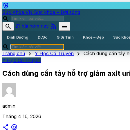
health_and_safety
Sức Khỏe VN
Sức khỏe • Đời sống
search
rss_feed
search
menu
21 bài hôm nay
Dinh Dưỡng
Dược
Giới Tính
Khoẻ – Đẹp
Sức Kho
search
chevron_right
chevron_right
Trang chủ
Y Học Cổ Truyền
Cách dùng cần tây hỗ 
Y Học Cổ Truyền
Cách dùng cần tây hỗ trợ giảm axit uri
admin
Tháng 4 16, 2026
share
alternate_email