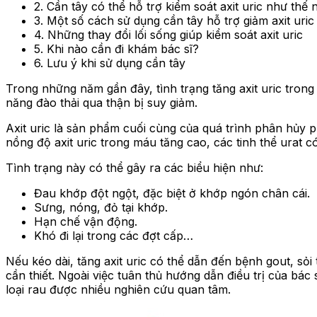
2. Cần tây có thể hỗ trợ kiểm soát axit uric như thế 
3. Một số cách sử dụng cần tây hỗ trợ giảm axit uric
4. Những thay đổi lối sống giúp kiểm soát axit uric
5. Khi nào cần đi khám bác sĩ?
6. Lưu ý khi sử dụng cần tây
Trong những năm gần đây, tình trạng tăng axit uric trong
năng đào thải qua thận bị suy giảm.
Axit uric là sản phẩm cuối cùng của quá trình phân hủy p
nồng độ axit uric trong máu tăng cao, các tinh thể urat 
Tình trạng này có thể gây ra các biểu hiện như:
Đau khớp đột ngột, đặc biệt ở khớp ngón chân cái.
Sưng, nóng, đỏ tại khớp.
Hạn chế vận động.
Khó đi lại trong các đợt cấp…
Nếu kéo dài, tăng axit uric có thể dẫn đến bệnh gout, sỏi
cần thiết. Ngoài việc tuân thủ hướng dẫn điều trị của bác
loại rau được nhiều nghiên cứu quan tâm.