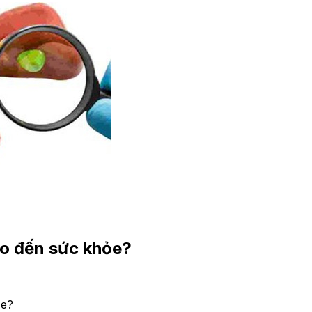
ào đến sức khỏe?
ỏe?