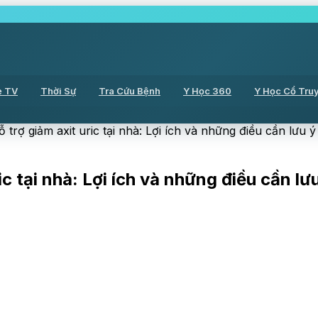
ẻ TV
Thời Sự
Tra Cứu Bệnh
Y Học 360
Y Học Cổ Tru
trợ giảm axit uric tại nhà: Lợi ích và những điều cần lưu ý
c tại nhà: Lợi ích và những điều cần lư