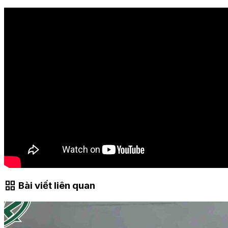
grid_view
Bài viết liên quan