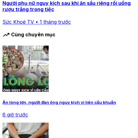
Người phụ nữ nguy kịch sau khi ăn sầu riêng rồi uống
rượu trắng trong tiệc
Sức Khoẻ TV • 1 tháng trước
trending_up
Cùng chuyên mục
Ăn lòng lợn, người đàn ông nguy kịch vì liên cầu khuẩn
6 giờ trước