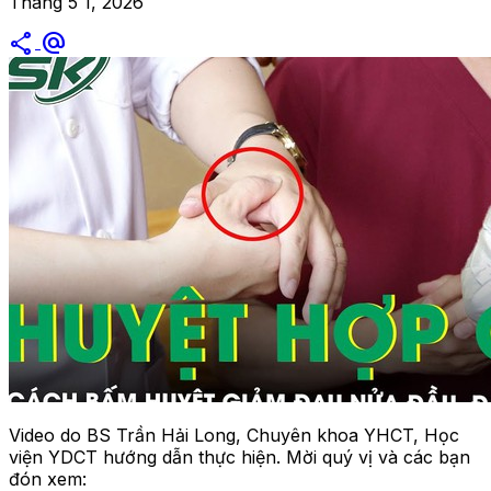
Tháng 5 1, 2026
share
alternate_email
Video do BS Trần Hải Long, Chuyên khoa YHCT, Học
viện YDCT hướng dẫn thực hiện. Mời quý vị và các bạn
đón xem: