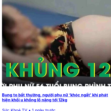
Bụng to bất thường, người phụ nữ ‘khóc ngất’ khi phát
hiện khối u khổng lồ nặng tới 12kg
Sức Khoẻ TV • 1 ngày trước