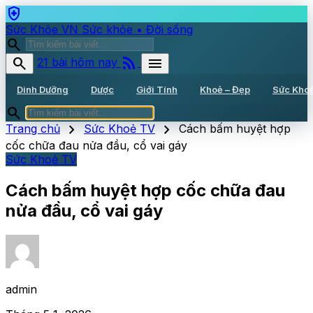
health_and_safety
Sức Khỏe VN
Sức khỏe • Đời sống
search
rss_feed
search
menu
21 bài hôm nay
Dinh Dưỡng
Dược
Giới Tính
Khoẻ – Đẹp
Sức Kho
search
chevron_right
chevron_right
Trang chủ
Sức Khoẻ TV
Cách bấm huyệt hợp
cốc chữa đau nửa đầu, cổ vai gáy
Sức Khoẻ TV
Cách bấm huyệt hợp cốc chữa đau
nửa đầu, cổ vai gáy
admin