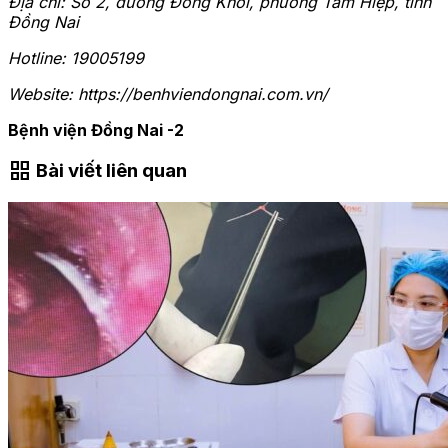
Địa chỉ: Số 2, đường Đồng Khởi, phường Tam Hiệp, tỉnh
Đồng Nai
Hotline: 19005199
Website:
https://benhviendongnai.com.vn/
Bệnh viện Đồng Nai -2
grid_view
Bài viết liên quan