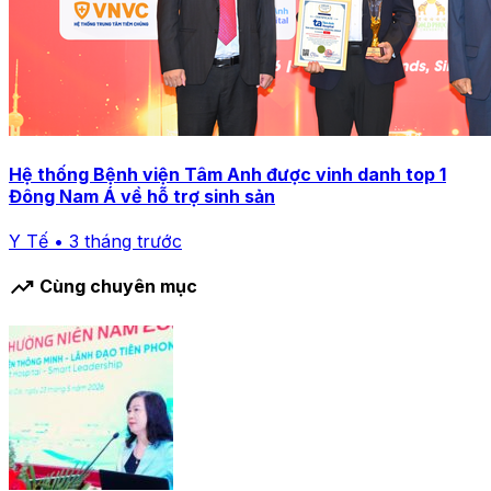
Hệ thống Bệnh viện Tâm Anh được vinh danh top 1
Đông Nam Á về hỗ trợ sinh sản
Y Tế • 3 tháng trước
trending_up
Cùng chuyên mục