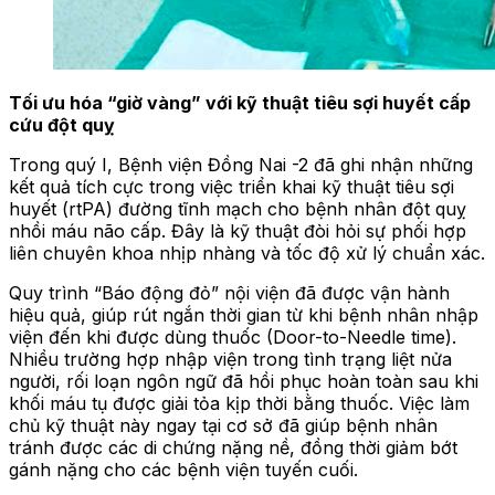
Tối ưu hóa “giờ vàng” với kỹ thuật tiêu sợi huyết cấp
cứu đột quỵ
Trong quý I, Bệnh viện Đồng Nai -2 đã ghi nhận những
kết quả tích cực trong việc triển khai kỹ thuật tiêu sợi
huyết (rtPA) đường tĩnh mạch cho bệnh nhân đột quỵ
nhồi máu não cấp. Đây là kỹ thuật đòi hỏi sự phối hợp
liên chuyên khoa nhịp nhàng và tốc độ xử lý chuẩn xác.
Quy trình “Báo động đỏ” nội viện đã được vận hành
hiệu quả, giúp rút ngắn thời gian từ khi bệnh nhân nhập
viện đến khi được dùng thuốc (Door-to-Needle time).
Nhiều trường hợp nhập viện trong tình trạng liệt nửa
người, rối loạn ngôn ngữ đã hồi phục hoàn toàn sau khi
khối máu tụ được giải tỏa kịp thời bằng thuốc. Việc làm
chủ kỹ thuật này ngay tại cơ sở đã giúp bệnh nhân
tránh được các di chứng nặng nề, đồng thời giảm bớt
gánh nặng cho các bệnh viện tuyến cuối.