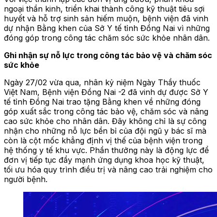
ngoại thần kinh, triển khai thành công kỹ thuật tiêu sợi
huyết và hỗ trợ sinh sản hiếm muộn, bệnh viện đã vinh
dự nhận Bằng khen của Sở Y tế tỉnh Đồng Nai vì những
đóng góp trong công tác chăm sóc sức khỏe nhân dân.
Ghi nhận sự nỗ lực trong công tác bảo vệ và chăm sóc
sức khỏe
Ngày 27/02 vừa qua, nhân kỷ niệm Ngày Thầy thuốc
Việt Nam, Bệnh viện Đồng Nai -2 đã vinh dự được Sở Y
tế tỉnh Đồng Nai trao tặng Bằng khen về những đóng
góp xuất sắc trong công tác bảo vệ, chăm sóc và nâng
cao sức khỏe cho nhân dân. Đây không chỉ là sự công
nhận cho những nỗ lực bền bỉ của đội ngũ y bác sĩ mà
còn là cột mốc khẳng định vị thế của bệnh viện trong
hệ thống y tế khu vực. Phần thưởng này là động lực để
đơn vị tiếp tục đẩy mạnh ứng dụng khoa học kỹ thuật,
tối ưu hóa quy trình điều trị và nâng cao trải nghiệm cho
người bệnh.