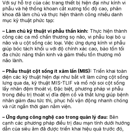
Với sự hỗ trợ của các trang thiết bị hiện đại như kính vi
phẫu và hệ thống khoan cắt xương tốc độ cao, phân
khoa đã làm chủ và thực hiện thành công nhiều danh
mục kỹ thuật phức tạp:
– Làm chủ kỹ thuật vi phẫu thần kinh:
Thực hiện thành
công các ca mổ chấn thương sọ não, vi phẫu loại bỏ u
não và u cột sống các loại. Việc ứng dụng kính vi phẫu
giúp bóc tách khối u với độ chính xác cao, bảo tồn tối
đa chức năng thần kinh và giảm thiểu tổn thương mô
não lành.
– Phẫu thuật cột sống ít xâm lấn (MIS):
Triển khai toàn
diện các kỹ thuật hiện đại như bắt vít làm cứng cột sống
lưng qua da, kỹ thuật MIS-TLIF và mổ nội soi cột sống
lấy nhân đệm thoát vị. Đặc biệt, phương pháp vi phẫu
trong điều trị thoát vị đĩa đệm cổ và thắt lưng giúp bệnh
nhân giảm đau tức thì, phục hồi vận động nhanh chóng
và rút ngắn thời gian nằm viện.
– Ứng dụng công nghệ cao trong quản lý đau:
Bên
cạnh các phương pháp điều trị đau mạn tính dưới hướng
dẫn của siêu âm đã được triển khai hiệu quả trước đó,