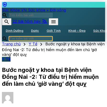
health_and_safety
Sức Khỏe VN
Sức khỏe • Đời sống
search
rss_feed
search
menu
22 bài hôm nay
Dinh Dưỡng
Dược
Giới Tính
Khoẻ – Đẹp
Sức Kho
search
chevron_right
chevron_right
Trang chủ
Y Tế
Bước ngoặt y khoa tại Bệnh viện
Đồng Nai -2: Từ điều trị hiếm muộn đến làm chủ ‘giờ
vàng’ đột quỵ
Y Tế
Bước ngoặt y khoa tại Bệnh viện
Đồng Nai -2: Từ điều trị hiếm muộn
đến làm chủ ‘giờ vàng’ đột quỵ