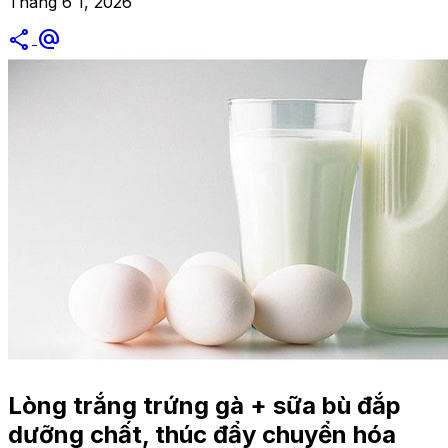
Tháng 6 1, 2026
share
alternate_email
Lòng trắng trứng gà + sữa bù đắp
dưỡng chất, thúc đẩy chuyển hóa