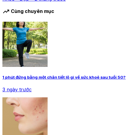
trending_up
Cùng chuyên mục
1 phút đứng bằng một chân tiết lộ gì về sức khoẻ sau tuổi 50?
3 ngày trước