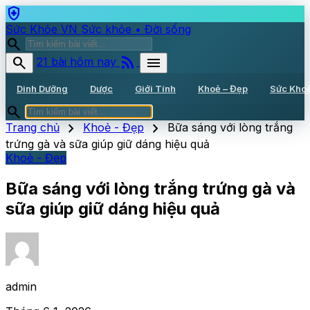
health_and_safety
Sức Khỏe VN
Sức khỏe • Đời sống
search
rss_feed
search
menu
21 bài hôm nay
Dinh Dưỡng
Dược
Giới Tính
Khoẻ – Đẹp
Sức Kho
search
chevron_right
chevron_right
Trang chủ
Khoẻ - Đẹp
Bữa sáng với lòng trắng
trứng gà và sữa giúp giữ dáng hiệu quả
Khoẻ - Đẹp
Bữa sáng với lòng trắng trứng gà và
sữa giúp giữ dáng hiệu quả
admin