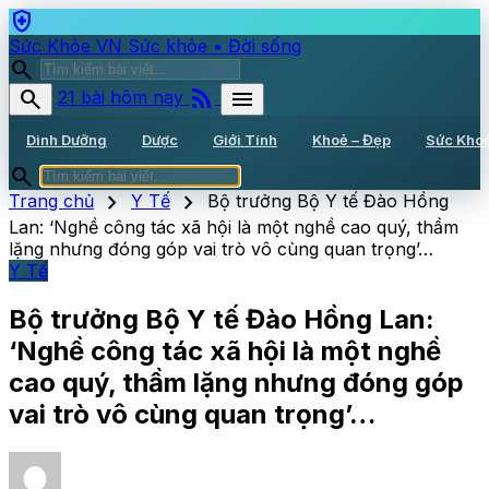
health_and_safety
Sức Khỏe VN
Sức khỏe • Đời sống
search
rss_feed
search
menu
21 bài hôm nay
Dinh Dưỡng
Dược
Giới Tính
Khoẻ – Đẹp
Sức Kho
search
chevron_right
chevron_right
Trang chủ
Y Tế
Bộ trưởng Bộ Y tế Đào Hồng
Lan: ‘Nghề công tác xã hội là một nghề cao quý, thầm
lặng nhưng đóng góp vai trò vô cùng quan trọng’…
Y Tế
Bộ trưởng Bộ Y tế Đào Hồng Lan:
‘Nghề công tác xã hội là một nghề
cao quý, thầm lặng nhưng đóng góp
vai trò vô cùng quan trọng’…