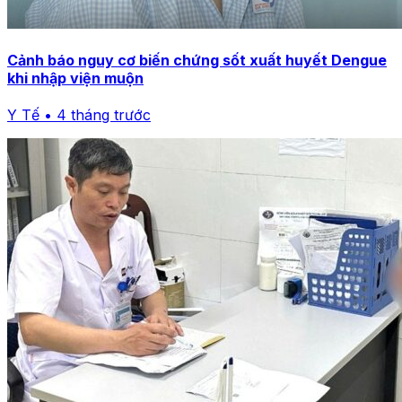
Cảnh báo nguy cơ biến chứng sốt xuất huyết Dengue
khi nhập viện muộn
Y Tế • 4 tháng trước