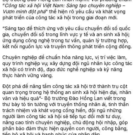
“
Công tác xã hội Việt Nam: Sáng tạo chuyên nghiệp –
Vươn mình đột phá
” thể hiện rõ yêu cầu và khát vọng
phát triển của công tác xã hội trong giai đoạn mới.
“Sáng tạo để thích ứng với yêu cầu chuyển đổi số quốc
gia, chuyển đổi số trong lĩnh vực y tế và an sinh xã hội;
ứng dụng công nghệ trong tư vấn, quản lý trường hợp,
kết nối nguồn lực và truyền thông phát triển cộng đồng.
Chuyên nghiệp để chuẩn hóa năng lực, vị trí việc làm,
quy trình nghiệp vụ; xây dựng đội ngũ nhân lực công tác
xã hội có trình độ, đạo đức nghề nghiệp và kỹ năng
thực hành vững vàng.
Đột phá để nâng tầm công tác xã hội trở thành trụ cột
quan trọng trong hệ thống an sinh xã hội hiện đại, nhân
văn và hiệu quả”- Bộ trưởng Đào Hồng Lan viết trong
thư bày tỏ tin tưởng với truyền thống nhân ái, tinh thần
trách nhiệm và khát vọng cống hiến, đội ngũ những
người làm công tác xã hội sẽ tiếp tục đổi mới tư duy,
nâng cao tính chuyên nghiệp, chủ động hội nhập, góp
phần bảo đảm thực hiện quyền con người, công bằng,
tiến bộ xã hội và hạnh phúc của nhân dân.