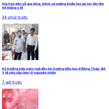
Già hóa dân số gia tăng, bệnh cơ xương khớp tạo áp lực lớn lên
hệ thống y tế
34 phút trước
62 trường hợp nghi ngộ độc tại trường tiểu học ở Đồng Tháp, Bộ
Y tế yêu cầu làm rõ nguyên nhân
7 giờ trước