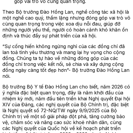
góp vai trò vô cùng quan trọng.
Theo Bộ trưởng Đào Hồng Lan, nghề công tác xã hội là
một nghề cao quý, thầm lặng nhưng đóng góp vai trò vô
cùng quan trọng trong việc xoa dịu nỗi đau, giúp đỡ
những người yếu thế, người có hoàn cảnh khó khăn ổn
định và thúc đẩy sự phát triển của xã hội.
“Sự cống hiến không ngừng nghỉ của các đồng chí đã
lan toả tình yêu thương và mang lại hy vọng cho cộng
đồng. Chúng ta tự hào về những đóng góp của các
đồng chí trong việc kết nối, sẻ chia và xây dựng cộng
đồng ngày càng tốt đẹp hơn”- Bộ trưởng Đào Hồng Lan
nói.
Bộ trưởng Bộ Y tế Đào Hồng Lan cho biết, năm 2026 có
ý nghĩa đặc biệt quan trọng, đây là năm khởi đầu của
nhiệm kỳ mới, năm đầu tiên triển khai Nghị quyết Đại hội
XIV của Đảng, các nghị quyết của Bộ Chính trị, đặc biệt
là Nghị quyết số 72-NQ/TW ngày 9/9/2025 của Bộ
Chính trị về một số giải pháp đột phá, tăng cường bảo
vệ, chăm sóc và nâng cao sức khoẻ nhân dân, cùng
các Nghị quyết của Quốc hội về kế hoạch phát triển