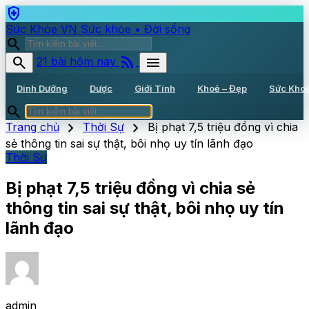
health_and_safety
Sức Khỏe VN
Sức khỏe • Đời sống
search
rss_feed
search
menu
21 bài hôm nay
Dinh Dưỡng
Dược
Giới Tính
Khoẻ – Đẹp
Sức Kho
search
chevron_right
chevron_right
Trang chủ
Thời Sự
Bị phạt 7,5 triệu đồng vì chia
sẻ thông tin sai sự thật, bôi nhọ uy tín lãnh đạo
Thời Sự
Bị phạt 7,5 triệu đồng vì chia sẻ
thông tin sai sự thật, bôi nhọ uy tín
lãnh đạo
admin