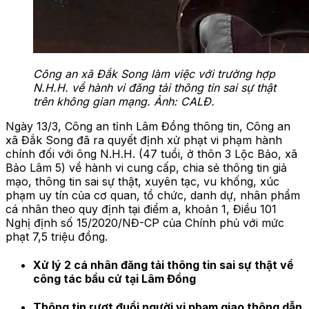
Công an xã Đắk Song làm việc với trường hợp
N.H.H. về hành vi đăng tải thông tin sai sự thật
trên không gian mạng. Ảnh: CALĐ.
Ngày 13/3, Công an tỉnh Lâm Đồng thông tin, Công an
xã Đắk Song đã ra quyết định xử phạt vi phạm hành
chính đối với ông N.H.H. (47 tuổi, ở thôn 3 Lộc Bảo, xã
Bảo Lâm 5) về hành vi cung cấp, chia sẻ thông tin giả
mạo, thông tin sai sự thật, xuyên tạc, vu khống, xúc
phạm uy tín của cơ quan, tổ chức, danh dự, nhân phẩm
cá nhân theo quy định tại điểm a, khoản 1, Điều 101
Nghị định số 15/2020/NĐ-CP của Chính phủ với mức
phạt 7,5 triệu đồng.
Xử lý 2 cá nhân đăng tải thông tin sai sự thật về
công tác bầu cử tại Lâm Đồng
Thông tin rượt đuổi người vi phạm giao thông dẫn