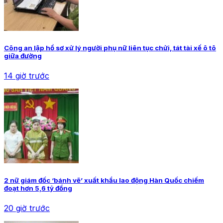
Công an lập hồ sơ xử lý người phụ nữ liên tục chửi, tát tài xế ô tô
giữa đường
14 giờ trước
2 nữ giám đốc ‘bánh vẽ’ xuất khẩu lao động Hàn Quốc chiếm
đoạt hơn 5,6 tỷ đồng
20 giờ trước