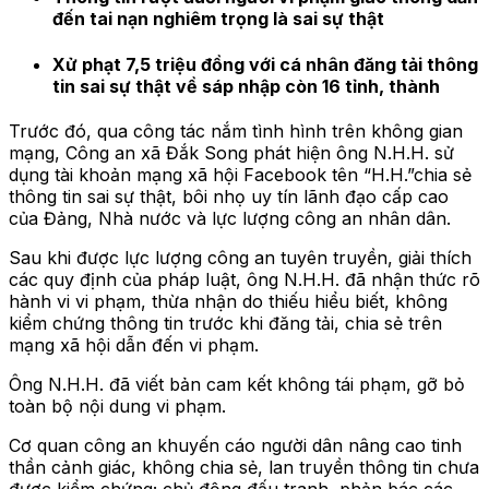
đến tai nạn nghiêm trọng là sai sự thật
Xử phạt 7,5 triệu đồng với cá nhân đăng tải thông
tin sai sự thật về sáp nhập còn 16 tỉnh, thành
Trước đó, qua công tác nắm tình hình trên không gian
mạng, Công an xã Đắk Song phát hiện ông N.H.H. sử
dụng tài khoản mạng xã hội Facebook tên “H.H.”chia sẻ
thông tin sai sự thật, bôi nhọ uy tín lãnh đạo cấp cao
của Đảng, Nhà nước và lực lượng công an nhân dân.
Sau khi được lực lượng công an tuyên truyền, giải thích
các quy định của pháp luật, ông N.H.H. đã nhận thức rõ
hành vi vi phạm, thừa nhận do thiếu hiểu biết, không
kiểm chứng thông tin trước khi đăng tải, chia sẻ trên
mạng xã hội dẫn đến vi phạm.
Ông N.H.H. đã viết bản cam kết không tái phạm, gỡ bỏ
toàn bộ nội dung vi phạm.
Cơ quan công an khuyến cáo người dân nâng cao tinh
thần cảnh giác, không chia sẻ, lan truyền thông tin chưa
được kiểm chứng; chủ động đấu tranh, phản bác các