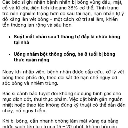
Các bác sĩ ghi nhận bệnh nhân bị bỏng vùng đầu, mặt,
cổ và tứ chi, diện tích khoảng 38% cơ thể. Tình trạng
trở nên nghiêm trọng hơn do sau tai nạn, nạn nhân tự ý
đổ xăng lên vết bỏng – một cách xử trí sai lầm, khiến
tổn thương lan rộng và sâu hơn.
Suýt mất chân sau 1 tháng tự đắp lá chữa bỏng
tại nhà
Uống nhầm bột thông cống, bé 8 tuổi bị bỏng
thực quản nặng
Ngay khi nhập viện, bệnh nhân được cấp cứu, xử lý vết
bỏng theo phác đồ, theo dõi sát để hạn chế nguy cơ
sốc bỏng và nhiễm trùng.
Bác sĩ cảnh báo tuyệt đối không sử dụng bình gas cho
mục đích đốt, thui thực phẩm. Việc đặt bình gần nguồn
nhiệt hoặc thao tác không đúng kỹ thuật có thể dẫn đến
cháy, nổ nguy hiểm.
Khi bị bỏng, cần nhanh chóng làm mát vùng da bằng
nước sạch liên tục trong 15 – 20 phút, không bôi các