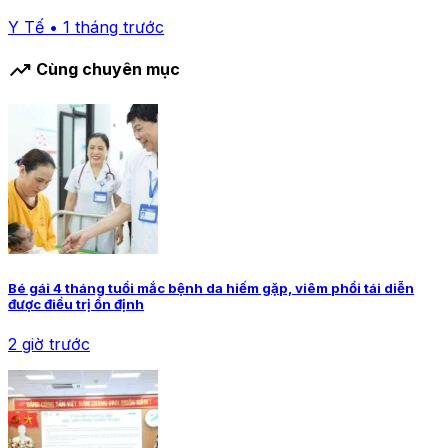
Y Tế • 1 tháng trước
trending_up
Cùng chuyên mục
Bé gái 4 tháng tuổi mắc bệnh da hiếm gặp, viêm phổi tái diễn
được điều trị ổn định
2 giờ trước