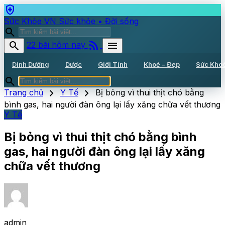
health_and_safety
Sức Khỏe VN
Sức khỏe • Đời sống
search
rss_feed
search
menu
22 bài hôm nay
Dinh Dưỡng
Dược
Giới Tính
Khoẻ – Đẹp
Sức Kho
search
chevron_right
chevron_right
Trang chủ
Y Tế
Bị bỏng vì thui thịt chó bằng
bình gas, hai người đàn ông lại lấy xăng chữa vết thương
Y Tế
Bị bỏng vì thui thịt chó bằng bình
gas, hai người đàn ông lại lấy xăng
chữa vết thương
admin