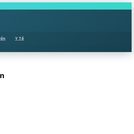
yền
Y Tế
ớn