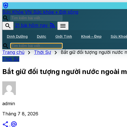
health_and_safety
Sức Khỏe VN
Sức khỏe • Đời sống
search
rss_feed
search
menu
21 bài hôm nay
Dinh Dưỡng
Dược
Giới Tính
Khoẻ – Đẹp
Sức Kho
search
chevron_right
chevron_right
Trang chủ
Thời Sự
Bắt giữ đối tượng người nước 
Thời Sự
Bắt giữ đối tượng người nước ngoài mu
admin
Tháng 7 8, 2026
share
alternate_email