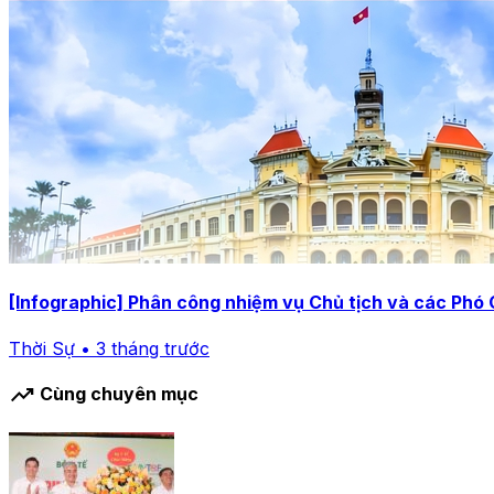
[Infographic] Phân công nhiệm vụ Chủ tịch và các Ph
Thời Sự • 3 tháng trước
trending_up
Cùng chuyên mục