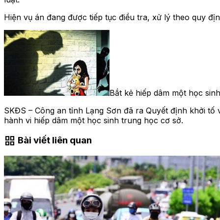
Hiện vụ án đang được tiếp tục điều tra, xử lý theo quy địn
Bắt kẻ hiếp dâm một học sinh
SKĐS – Công an tỉnh Lạng Sơn đã ra Quyết định khởi tố vụ 
hành vi hiếp dâm một học sinh trung học cơ sở.
grid_view
Bài viết liên quan