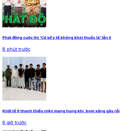
Phát động cuộc thi ‘Cơ sở y tế không khói thuốc lá’ lần II
8 phút trước
Khởi tố 6 thanh thiếu niên mang hung khí, bom xăng gây rối
6 giờ trước