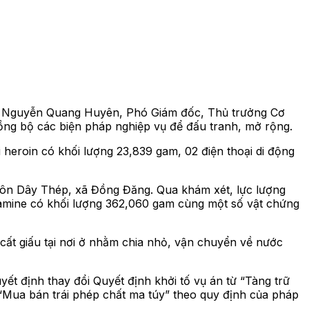
ại tá Nguyễn Quang Huyên, Phó Giám đốc, Thủ trưởng Cơ
đồng bộ các biện pháp nghiệp vụ để đấu tranh, mở rộng.
 heroin có khối lượng 23,839 gam, 02 điện thoại di động
thôn Dây Thép, xã Đồng Đăng. Qua khám xét, lực lượng
tamine có khối lượng 362,060 gam cùng một số vật chứng
ất giấu tại nơi ở nhằm chia nhỏ, vận chuyển về nước
ết định thay đổi Quyết định khởi tố vụ án từ “Tàng trữ
i “Mua bán trái phép chất ma túy” theo quy định của pháp