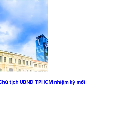
ó Chủ tịch UBND TPHCM nhiệm kỳ mới