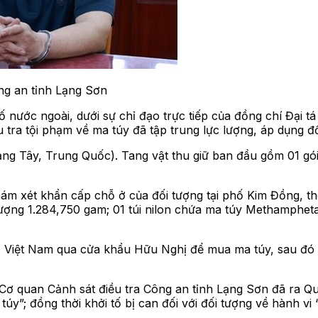
ng an tỉnh Lạng Sơn
 tố nước ngoài, dưới sự chỉ đạo trực tiếp của đồng chí Đ
u tra tội phạm về ma túy đã tập trung lực lượng, áp dụng 
ảng Tây, Trung Quốc). Tang vật thu giữ ban đầu gồm 01 gói
hám xét khẩn cấp chỗ ở của đối tượng tại phố Kim Đồng, 
 lượng 1.284,750 gam; 01 túi nilon chứa ma túy Methamphe
 Việt Nam qua cửa khẩu Hữu Nghị để mua ma túy, sau đó c
 Cơ quan Cảnh sát điều tra Công an tỉnh Lạng Sơn đã ra Quy
túy”; đồng thời khởi tố bị can đối với đối tượng về hành v