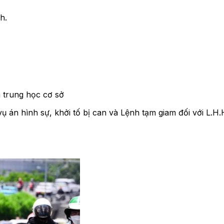
h.
 trung học cơ sở
án hình sự, khởi tố bị can và Lệnh tạm giam đối với L.H.H.