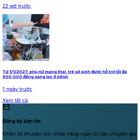
22 giờ trước
Từ 1/1/2027, phụ nữ mang thai, trẻ sơ sinh được hỗ trợ tối đa
900.000 đồng sàng lọc 9 bệnh
1 ngày trước
Xem tất cả
mail
Đăng ký bản tin
Nhận lời khuyên sức khỏe hàng ngày từ các chuyên gia.