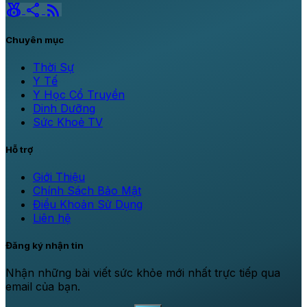
social_leaderboard
share
rss_feed
Chuyên mục
Thời Sự
Y Tế
Y Học Cổ Truyền
Dinh Dưỡng
Sức Khoẻ TV
Hỗ trợ
Giới Thiệu
Chính Sách Bảo Mật
Điều Khoản Sử Dụng
Liên hệ
Đăng ký nhận tin
Nhận những bài viết sức khỏe mới nhất trực tiếp qua
email của bạn.