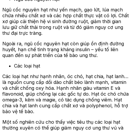
Ngũ cốc nguyên hạt như yến mạch, gạo lứt, lúa mạch
chứa nhiều chất xơ và các hợp chất thực vật có lợi. Chất
xơ giúp cải thiện hệ vi sinh đường ruột, giảm thời gian
lưu giữ chất thải trong ruột và từ đó giảm nguy cơ ung
thư đại trực tràng.
Ngoài ra, ngũ cốc nguyên hạt còn giúp ổn định đường
huyết, hạn chế tình trạng kháng insulin – yếu tố liên
quan đến sự phát triển của tế bào ung thư.
Các loại hạt
Các loại hạt như hạnh nhân, óc chó, hạt chia, hạt lanh…
là nguồn cung cấp dồi dào chất béo lành mạnh, vitamin
và chất chống oxy hóa. Hạnh nhân giàu vitamin E và
flavonoid, giúp chống lại các gốc tự do. Hạt óc chó chứa
omega-3, kẽm và magie, có tác dụng chống viêm. Hạt
chia và hạt lanh cung cấp chất xơ và polyphenol, hỗ trợ
bảo vệ tế bào.
Một số nghiên cứu cho thấy việc tiêu thụ các loại hạt
thường xuyên có thể giúp giảm nguy cơ ung thư vú và