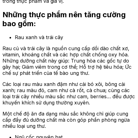
trong thực phẩm và gia vị.
Những thực phẩm nên tăng cường
bao gồm:
Rau xanh và trái cây
Rau củ và trái cây là nguồn cung cấp dồi dào chất xơ,
vitamin, khoáng chất và các hợp chất chống oxy hóa.
Những dưỡng chất này giúp: Trung hòa các gốc tự do
gây hại; Giảm viêm trong cơ thể; Hỗ trợ hệ tiêu hóa; Ức
chế sự phát triển của tế bào ung thư.
Các loại rau màu xanh đậm như cải bó xôi, bông cải
xanh; rau màu đỏ, cam như cà rốt, cà chua; cùng các
loại trái cây nhiều màu sắc như cam, berries… đều được
khuyến khích sử dụng thường xuyên.
Một chế độ ăn đa dạng màu sắc không chỉ giúp cung
cấp đầy đủ dưỡng chất mà còn góp phần phòng ngừa
nhiều loại ung thư.
Ngũ cốc nguyên hạt