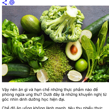
share
alternate_email
Vậy nên ăn gì và hạn chế những thực phẩm nào để
phòng ngừa ung thư? Dưới đây là những khuyến nghị từ
góc nhìn dinh dưỡng học hiện đại.
Chế độ ăn uống không lành mạnh, tiêu thụ nhiều thực