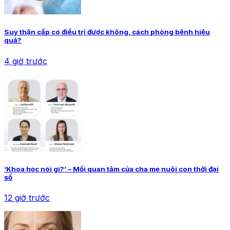
Suy thận cấp có điều trị được không, cách phòng bệnh hiệu
quả?
4 giờ trước
‘Khoa học nói gì?’ – Mối quan tâm của cha mẹ nuôi con thời đại
số
12 giờ trước