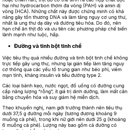
hại như hydrocarbon thơm đa vòng (PAH) và amin dị
vòng (HCA). Những chất này được chứng minh có khả
năng gây tổn thương DNA và làm tăng nguy cơ ung thư,
nhất là ung thư dạ dày và đường tiêu hóa. Do đó, nên
hạn chế ăn thịt đỏ và ưu tiên các phương pháp chế biến
lành mạnh như luộc, hấp.
Đường và tinh bột tinh chế
Việc tiêu thụ quá nhiều đường và tinh bột tinh chế không
trực tiếp gây ung thư, nhưng lại gián tiếp làm tăng nguy
cơ thông qua các yếu tố trung gian như béo phì, viêm
mạn tính, kháng insulin và tiểu đường type 2.
Các loại bánh kẹo, nước ngọt, đồ uống có đường cung
cấp năng lượng “rỗng”, ít giá trị dinh dưỡng, làm mất cân
bằng chuyển hóa và suy giảm hệ miễn dịch.
Theo khuyến nghị, nam giới trưởng thành nên tiêu thụ
dưới 37,5 g đường mỗi ngày (tương đương khoảng 9
muỗng cà phê), trong khi nữ giới nên dưới 25 g (khoảng
6 muỗng cà phê). Lượng này bao gồm cả đường có