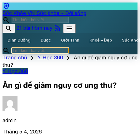
health_and_safety
Sức Khỏe VN
Sức khỏe • Đời sống
search
rss_feed
search
menu
21 bài hôm nay
Dinh Dưỡng
Dược
Giới Tính
Khoẻ – Đẹp
Sức Kho
search
chevron_right
chevron_right
Trang chủ
Y Học 360
Ăn gì để giảm nguy cơ ung
thư?
Y Học 360
Ăn gì để giảm nguy cơ ung thư?
admin
Tháng 5 4, 2026