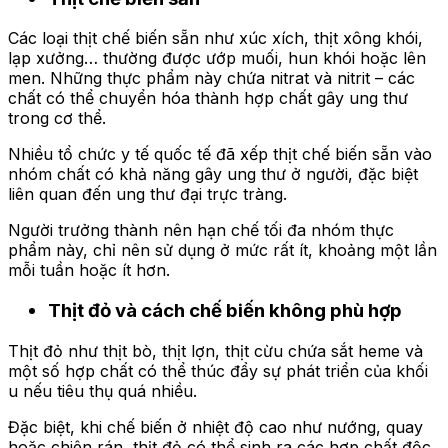
Các loại thịt chế biến sẵn như xúc xích, thịt xông khói,
lạp xưởng… thường được ướp muối, hun khói hoặc lên
men. Những thực phẩm này chứa nitrat và nitrit – các
chất có thể chuyển hóa thành hợp chất gây ung thư
trong cơ thể.
Nhiều tổ chức y tế quốc tế đã xếp thịt chế biến sẵn vào
nhóm chất có khả năng gây ung thư ở người, đặc biệt
liên quan đến ung thư đại trực tràng.
Người trưởng thành nên hạn chế tối đa nhóm thực
phẩm này, chỉ nên sử dụng ở mức rất ít, khoảng một lần
mỗi tuần hoặc ít hơn.
Thịt đỏ và cách chế biến không phù hợp
Thịt đỏ như thịt bò, thịt lợn, thịt cừu chứa sắt heme và
một số hợp chất có thể thúc đẩy sự phát triển của khối
u nếu tiêu thụ quá nhiều.
Đặc biệt, khi chế biến ở nhiệt độ cao như nướng, quay
hoặc chiên rán, thịt đỏ có thể sinh ra các hợp chất độc