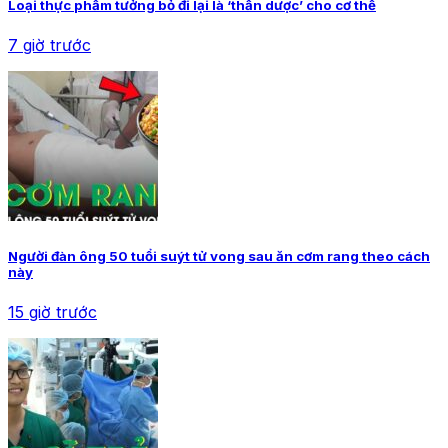
Loại thực phẩm tưởng bỏ đi lại là ‘thần dược’ cho cơ thể
7 giờ trước
Người đàn ông 50 tuổi suýt tử vong sau ăn cơm rang theo cách
này
15 giờ trước