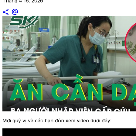
Tháng 4 16, 2026
share
alternate_email
Mời quý vị và các bạn đón xem video dưới đây: