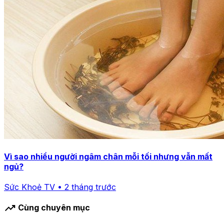
Vì sao nhiều người ngâm chân mỗi tối nhưng vẫn mất
ngủ?
Sức Khoẻ TV • 2 tháng trước
trending_up
Cùng chuyên mục