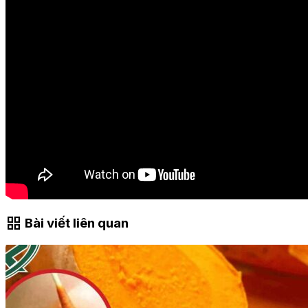
grid_view
Bài viết liên quan