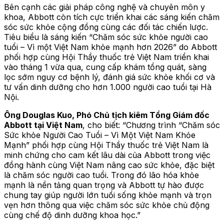
Bên cạnh các giải pháp công nghệ và chuyên môn y
khoa, Abbott còn tích cực triển khai các sáng kiến chăm
sóc sức khỏe cộng đồng cùng các đối tác chiến lược.
Tiêu biểu là sáng kiến “Chăm sóc sức khỏe người cao
tuổi – Vì một Việt Nam khỏe mạnh hơn 2026” do Abbott
phối hợp cùng Hội Thầy thuốc trẻ Việt Nam triển khai
vào tháng 1 vừa qua, cung cấp khám tổng quát, sàng
lọc sớm nguy cơ bệnh lý, đánh giá sức khỏe khối cơ và
tư vấn dinh dưỡng cho hơn 1.000 người cao tuổi tại Hà
Nội.
Ông Douglas Kuo, Phó Chủ tịch kiêm Tổng Giám đốc
Abbott tại Việt Nam
, cho biết: “Chương trình “Chăm sóc
Sức khỏe Người Cao Tuổi – Vì Một Việt Nam Khỏe
Mạnh” phối hợp cùng Hội Thầy thuốc trẻ Việt Nam là
minh chứng cho cam kết lâu dài của Abbott trong việc
đồng hành cùng Việt Nam nâng cao sức khỏe, đặc biệt
là chăm sóc người cao tuổi. Trong đó lão hóa khỏe
mạnh là nền tảng quan trọng và Abbott tự hào được
chung tay giúp người lớn tuổi sống khỏe mạnh và trọn
vẹn hơn thông qua việc chăm sóc sức khỏe chủ động
cùng chế độ dinh dưỡng khoa học.”