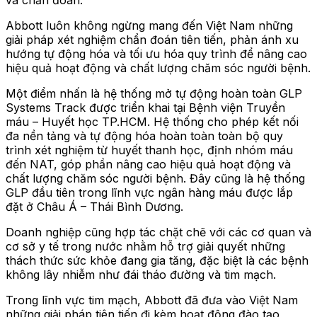
Abbott luôn không ngừng mang đến Việt Nam những
giải pháp xét nghiệm chẩn đoán tiên tiến, phản ánh xu
hướng tự động hóa và tối ưu hóa quy trình để nâng cao
hiệu quả hoạt động và chất lượng chăm sóc người bệnh.
Một điểm nhấn là hệ thống mở tự động hoàn toàn GLP
Systems Track được triển khai tại Bệnh viện Truyền
máu – Huyết học TP.HCM. Hệ thống cho phép kết nối
đa nền tảng và tự động hóa hoàn toàn toàn bộ quy
trình xét nghiệm từ huyết thanh học, định nhóm máu
đến NAT, góp phần nâng cao hiệu quả hoạt động và
chất lượng chăm sóc người bệnh. Đây cũng là hệ thống
GLP đầu tiên trong lĩnh vực ngân hàng máu được lắp
đặt ở Châu Á – Thái Bình Dương.
Doanh nghiệp cũng hợp tác chặt chẽ với các cơ quan và
cơ sở y tế trong nước nhằm hỗ trợ giải quyết những
thách thức sức khỏe đang gia tăng, đặc biệt là các bệnh
không lây nhiễm như đái tháo đường và tim mạch.
Trong lĩnh vực tim mạch, Abbott đã đưa vào Việt Nam
những giải pháp tiên tiến đi kèm hoạt động đào tạo