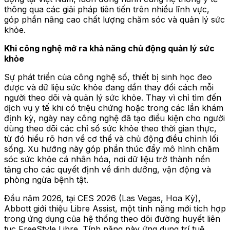
thông qua các giải pháp tiên tiến trên nhiều lĩnh vực,
góp phần nâng cao chất lượng chăm sóc và quản lý sức
khỏe.
Khi công nghệ mở ra khả năng chủ động quản lý sức
khỏe
Sự phát triển của công nghệ số,
thiết bị sinh học đeo
được
và dữ liệu sức khỏe đang dần thay đổi cách mỗi
người theo dõi và quản lý sức khỏe. Thay vì chỉ tìm đến
dịch vụ y tế khi có triệu chứng hoặc trong các lần khám
định kỳ, ngày nay công nghệ đã tạo điều kiện cho người
dùng theo dõi các chỉ số sức khỏe theo thời gian thực,
từ đó hiểu rõ hơn về cơ thể và chủ động điều chỉnh lối
sống. Xu hướng này góp phần thúc đẩy mô hình chăm
sóc sức khỏe cá nhân hóa, nơi dữ liệu trở thành nền
tảng cho các quyết định về dinh dưỡng, vận động và
phòng ngừa bệnh tật.
Đầu năm 2026, tại CES 2026 (Las Vegas, Hoa Kỳ),
Abbott giới thiệu Libre Assist, một tính năng mới tích hợp
trong ứng dụng của hệ thống theo dõi đường huyết liên
tục FreeStyle Libre. Tính năng này ứng dụng trí tuệ