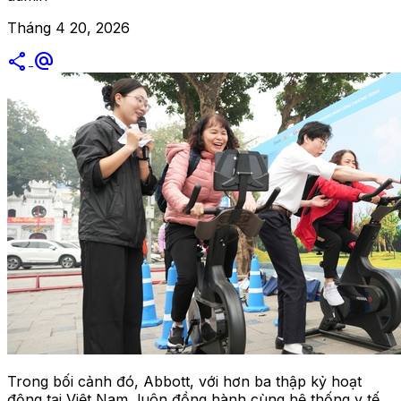
Tháng 4 20, 2026
share
alternate_email
Trong bối cảnh đó, Abbott, với hơn ba thập kỷ hoạt
động tại Việt Nam, luôn đồng hành cùng hệ thống y tế