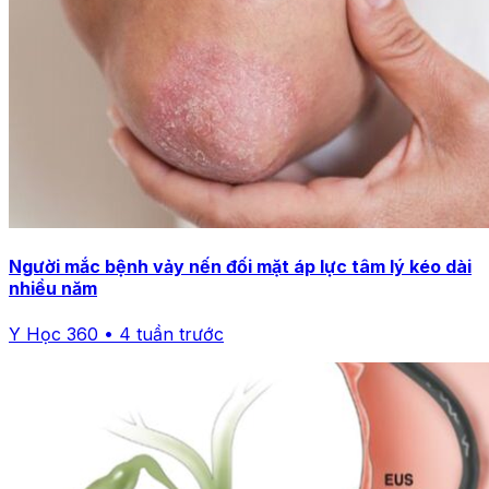
Người mắc bệnh vảy nến đối mặt áp lực tâm lý kéo dài
nhiều năm
Y Học 360 • 4 tuần trước