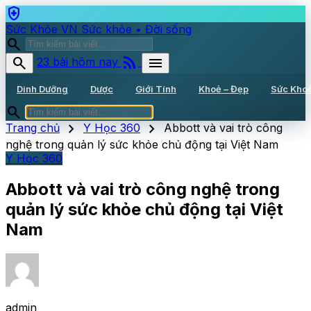
health_and_safety
Sức Khỏe VN
Sức khỏe • Đời sống
search
rss_feed
search
menu
23 bài hôm nay
Dinh Dưỡng
Dược
Giới Tính
Khoẻ – Đẹp
Sức Kho
search
chevron_right
chevron_right
Trang chủ
Y Học 360
Abbott và vai trò công
nghệ trong quản lý sức khỏe chủ động tại Việt Nam
Y Học 360
Abbott và vai trò công nghệ trong
quản lý sức khỏe chủ động tại Việt
Nam
admin