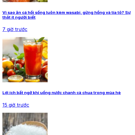
Vì sao ăn cá hồi sống luôn kèm wasabi, gừng hồng và tía tô? Sự
thật ít người biết
7 giờ trước
Lợi ích bất ngờ khi uống nước chanh cà chua trong mùa hè
15 giờ trước