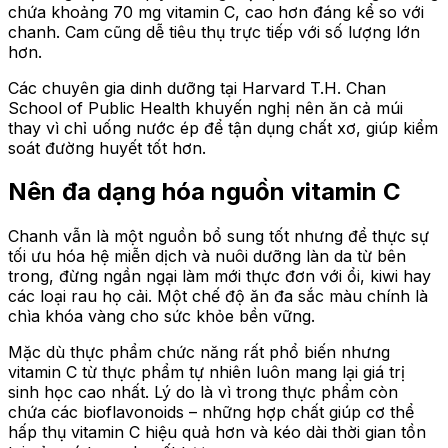
chứa khoảng 70 mg vitamin C, cao hơn đáng kể so với
chanh. Cam cũng dễ tiêu thụ trực tiếp với số lượng lớn
hơn.
Các chuyên gia dinh dưỡng tại Harvard T.H. Chan
School of Public Health khuyến nghị nên ăn cả múi
thay vì chỉ uống nước ép để tận dụng chất xơ, giúp kiểm
soát đường huyết tốt hơn.
Nên đa dạng hóa nguồn vitamin C
Chanh vẫn là một nguồn bổ sung tốt nhưng để thực sự
tối ưu hóa hệ miễn dịch và nuôi dưỡng làn da từ bên
trong, đừng ngần ngại làm mới thực đơn với ổi, kiwi hay
các loại rau họ cải. Một chế độ ăn đa sắc màu chính là
chìa khóa vàng cho sức khỏe bền vững.
Mặc dù thực phẩm chức năng rất phổ biến nhưng
vitamin C từ thực phẩm tự nhiên luôn mang lại giá trị
sinh học cao nhất. Lý do là vì trong thực phẩm còn
chứa các bioflavonoids – những hợp chất giúp cơ thể
hấp thụ vitamin C hiệu quả hơn và kéo dài thời gian tồn