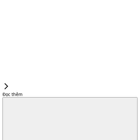
arrow_forward_ios
Đọc thêm