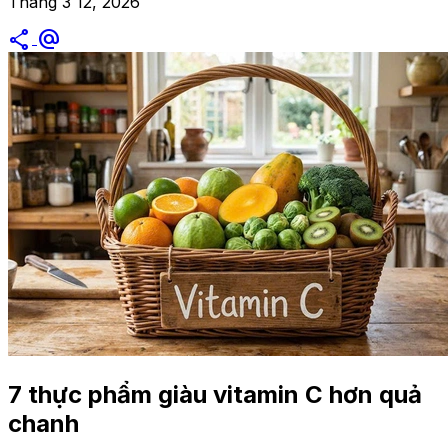
Tháng 3 12, 2026
share
alternate_email
7 thực phẩm giàu vitamin C hơn quả
chanh