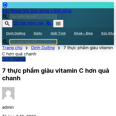
health_and_safety
Sức Khỏe VN
Sức khỏe • Đời sống
search
rss_feed
search
menu
20 bài hôm nay
Dinh Dưỡng
Dược
Giới Tính
Khoẻ – Đẹp
Sức Kho
search
chevron_right
chevron_right
Trang chủ
Dinh Dưỡng
7 thực phẩm giàu vitamin
C hơn quả chanh
Dinh Dưỡng
7 thực phẩm giàu vitamin C hơn quả
chanh
admin