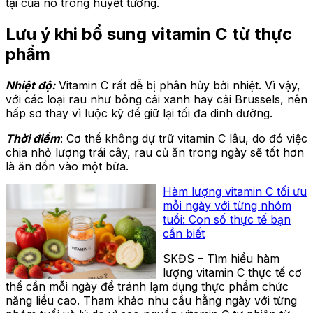
tại của nó trong huyết tương.
Lưu ý khi bổ sung vitamin C từ thực
phẩm
Nhiệt độ:
Vitamin C rất dễ bị phân hủy bởi nhiệt. Vì vậy,
với các loại rau như bông cải xanh hay cải Brussels, nên
hấp sơ thay vì luộc kỹ để giữ lại tối đa dinh dưỡng.
Thời điểm
: Cơ thể không dự trữ vitamin C lâu, do đó việc
chia nhỏ lượng trái cây, rau củ ăn trong ngày sẽ tốt hơn
là ăn dồn vào một bữa.
Hàm lượng vitamin C tối ưu
mỗi ngày với từng nhóm
tuổi: Con số thực tế bạn
cần biết
SKĐS – Tìm hiểu hàm
lượng vitamin C thực tế cơ
thể cần mỗi ngày để tránh lạm dụng thực phẩm chức
năng liều cao. Tham khảo nhu cầu hằng ngày với từng