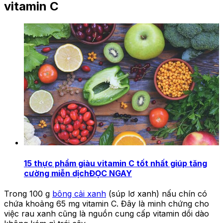
vitamin C
15 thực phẩm giàu vitamin C tốt nhất giúp tăng
cường miễn dịch
ĐỌC NGAY
Trong 100 g
bông cải xanh
(súp lơ xanh) nấu chín có
chứa khoảng 65 mg vitamin C. Đây là minh chứng cho
việc rau xanh cũng là nguồn cung cấp vitamin dồi dào