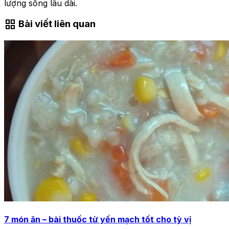
lượng sống lâu dài.
grid_view
Bài viết liên quan
7 món ăn – bài thuốc từ yến mạch tốt cho tỳ vị