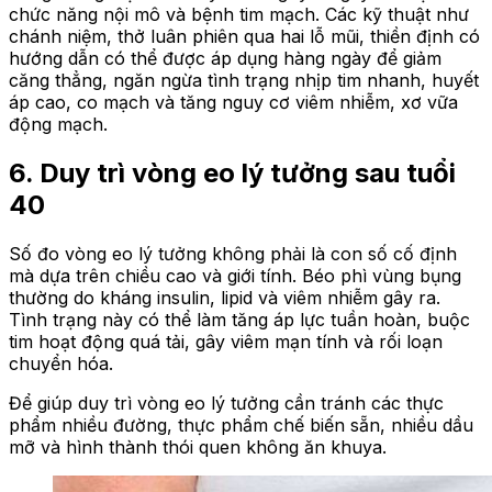
chức năng nội mô và bệnh tim mạch. Các kỹ thuật như
chánh niệm, thở luân phiên qua hai lỗ mũi, thiền định có
hướng dẫn có thể được áp dụng hàng ngày để giảm
căng thẳng, ngăn ngừa tình trạng nhịp tim nhanh, huyết
áp cao, co mạch và tăng nguy cơ viêm nhiễm, xơ vữa
động mạch.
6. Duy trì vòng eo lý tưởng sau tuổi
40
Số đo vòng eo lý tưởng không phải là con số cố định
mà dựa trên chiều cao và giới tính. Béo phì vùng bụng
thường do kháng insulin, lipid và viêm nhiễm gây ra.
Tình trạng này có thể làm tăng áp lực tuần hoàn, buộc
tim hoạt động quá tải, gây viêm mạn tính và rối loạn
chuyển hóa.
Để giúp duy trì vòng eo lý tưởng cần tránh các thực
phẩm nhiều đường, thực phẩm chế biến sẵn, nhiều dầu
mỡ và hình thành thói quen không ăn khuya.