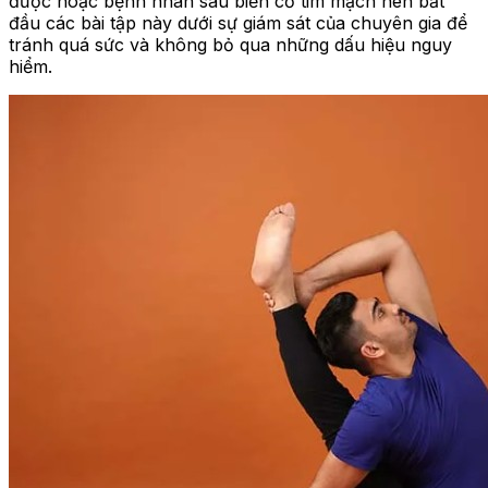
được hoặc bệnh nhân sau biến cố tim mạch nên bắt
đầu các bài tập này dưới sự giám sát của chuyên gia để
tránh quá sức và không bỏ qua những dấu hiệu nguy
hiểm.