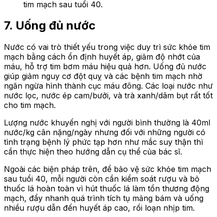
tim mạch sau tuổi 40.
7. Uống đủ nước
Nước có vai trò thiết yếu trong việc duy trì sức khỏe tim
mạch bằng cách ổn định huyết áp, giảm độ nhớt của
máu, hỗ trợ tim bơm máu hiệu quả hơn. Uống đủ nước
giúp giảm nguy cơ đột quỵ và các bệnh tim mạch nhờ
ngăn ngừa hình thành cục máu đông. Các loại nước như
nước lọc, nước ép cam/bưởi, và trà xanh/dâm bụt rất tốt
cho tim mạch.
Lượng nước khuyến nghị với người bình thường là 40ml
nước/kg cân nặng/ngày nhưng đối với những người có
tình trạng bệnh lý phức tạp hơn như mắc suy thận thì
cần thực hiện theo hướng dẫn cụ thể của bác sĩ.
Ngoài các biện pháp trên, để bảo vệ sức khỏe tim mạch
sau tuổi 40, mỗi người còn cần kiểm soát rượu và bỏ
thuốc lá hoàn toàn vì hút thuốc lá làm tổn thương động
mạch, đẩy nhanh quá trình tích tụ mảng bám và uống
nhiều rượu dẫn đến huyết áp cao, rối loạn nhịp tim.