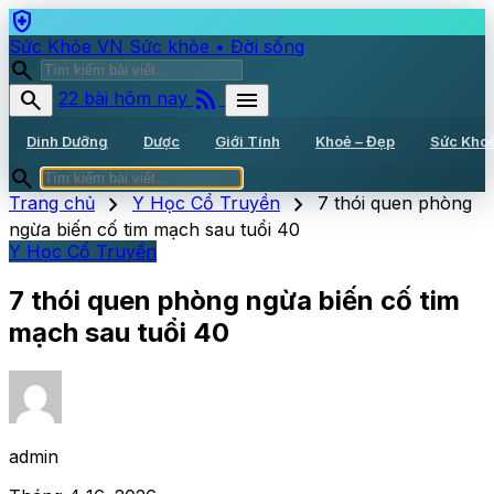
health_and_safety
Sức Khỏe VN
Sức khỏe • Đời sống
search
rss_feed
search
menu
22 bài hôm nay
Dinh Dưỡng
Dược
Giới Tính
Khoẻ – Đẹp
Sức Kho
search
chevron_right
chevron_right
Trang chủ
Y Học Cổ Truyền
7 thói quen phòng
ngừa biến cố tim mạch sau tuổi 40
Y Học Cổ Truyền
7 thói quen phòng ngừa biến cố tim
mạch sau tuổi 40
admin