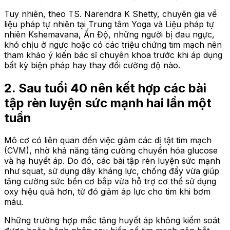
Tuy nhiên, theo TS. Narendra K Shetty, chuyên gia về
liệu pháp tự nhiên tại Trung tâm Yoga và Liệu pháp tự
nhiên Kshemavana, Ấn Độ, những người bị đau ngực,
khó chịu ở ngực hoặc có các triệu chứng tim mạch nên
tham khảo ý kiến bác sĩ chuyên khoa trước khi áp dụng
bất kỳ biện pháp hay thay đổi cường độ nào.
2. Sau tuổi 40 nên kết hợp các bài
tập rèn luyện sức mạnh hai lần một
tuần
Mô cơ có liên quan đến việc giảm các dị tật tim mạch
(CVM), nhờ khả năng tăng cường chuyển hóa glucose
và hạ huyết áp. Do đó, các bài tập rèn luyện sức mạnh
như squat, sử dụng dây kháng lực, chống đẩy vừa giúp
tăng cường sức bền cơ bắp vừa hỗ trợ cơ thể sử dụng
oxy hiệu quả hơn, từ đó giảm áp lực cho tim khi bơm
máu.
Những trường hợp mắc tăng huyết áp không kiểm soát