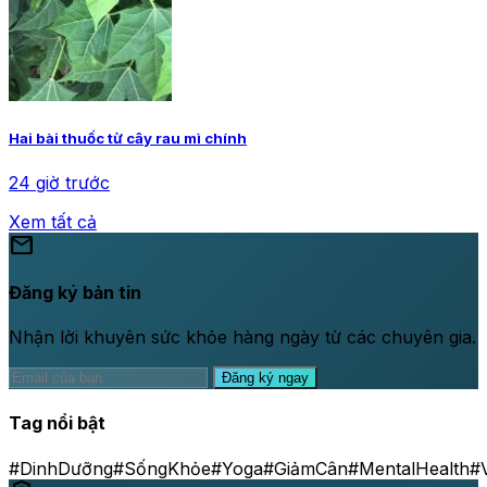
Hai bài thuốc từ cây rau mì chính
24 giờ trước
Xem tất cả
mail
Đăng ký bản tin
Nhận lời khuyên sức khỏe hàng ngày từ các chuyên gia.
Đăng ký ngay
Tag nổi bật
#DinhDưỡng
#SốngKhỏe
#Yoga
#GiảmCân
#MentalHealth
#