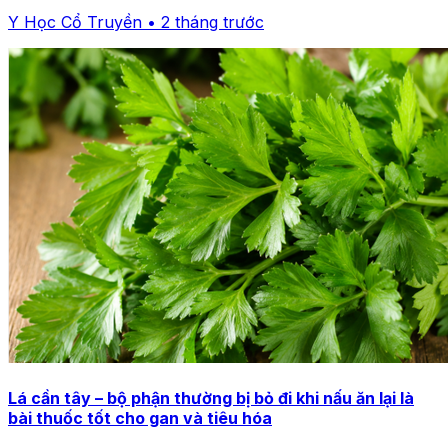
Y Học Cổ Truyền • 2 tháng trước
Lá cần tây – bộ phận thường bị bỏ đi khi nấu ăn lại là
bài thuốc tốt cho gan và tiêu hóa