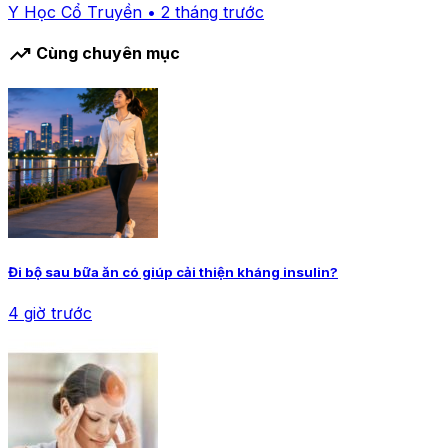
Y Học Cổ Truyền • 2 tháng trước
trending_up
Cùng chuyên mục
Đi bộ sau bữa ăn có giúp cải thiện kháng insulin?
4 giờ trước