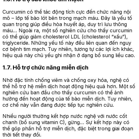
Curcumin có thể tác động tích cực đến chức năng nội
mô – lớp tế bào lót bên trong mạch máu. Đây là yếu tố
quan trọng giúp điều hòa huyết áp, duy trì lưu thông
máu… Ngoài ra, một số nghiên cứu cho thấy curcumin
có thể giúp giảm cholesterol LDL (cholesterol “xấu”),
triglyceride. Những yếu tố này đều liên quan đến nguy
cơ bệnh tim mạch. Tuy nhiên, tương tự các lợi ích khác,
hiệu quả này chủ yếu ghi nhận ở dạng bổ sung liều cao.
1.7. Hỗ trợ chức năng miễn dịch
Nhờ đặc tính chống viêm và chống oxy hóa, nghệ có
thể hỗ trợ hệ miễn dịch hoạt động hiệu quả hơn. Một số
nghiên cứu ban đầu cho thấy curcumin có thể ảnh
hưởng đến hoạt động của tế bào miễn dịch. Tuy nhiên,
cơ chế này vẫn đang được tiếp tục nghiên cứu.
Nhiều người thường kết hợp nước nghệ với nước cốt
chanh (bổ sung vitamin C), gừng… Sự kết hợp này có
thể góp phần hỗ trợ miễn dịch, đặc biệt trong giai đoạn
thời tiết thay đổi.