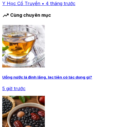
Y Học Cổ Truyền • 4 tháng trước
trending_up
Cùng chuyên mục
Uống nước lá đinh lăng, lạc tiên có tác dụng gì?
5 giờ trước