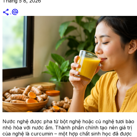
Tháng 5 8, 2026
share
alternate_email
Nước nghệ được pha từ bột nghệ hoặc củ nghệ tươi bào
nhỏ hòa với nước ấm. Thành phần chính tạo nên giá trị
của nghệ là curcumin – một hợp chất sinh học đã được