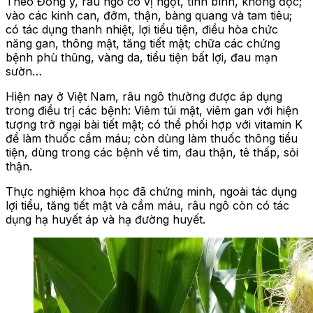
Theo Đông y, râu ngô có vị ngọt, tính bình, không độc;
vào các kinh can, đởm, thận, bàng quang và tam tiêu;
có tác dụng thanh nhiệt, lợi tiểu tiện, điều hòa chức
năng gan, thông mật, tăng tiết mật; chữa các chứng
bệnh phù thũng, vàng da, tiểu tiện bất lợi, đau mạn
sườn…
Hiện nay ở Việt Nam, râu ngô thường được áp dụng
trong điều trị các bệnh: Viêm túi mật, viêm gan với hiện
tượng trở ngại bài tiết mật; có thể phối hợp với vitamin K
để làm thuốc cầm máu; còn dùng làm thuốc thông tiểu
tiện, dùng trong các bệnh về tim, đau thận, tê thấp, sỏi
thận.
Thực nghiệm khoa học đã chứng minh, ngoài tác dụng
lợi tiểu, tăng tiết mật và cầm máu, râu ngô còn có tác
dụng hạ huyết áp và hạ đường huyết.