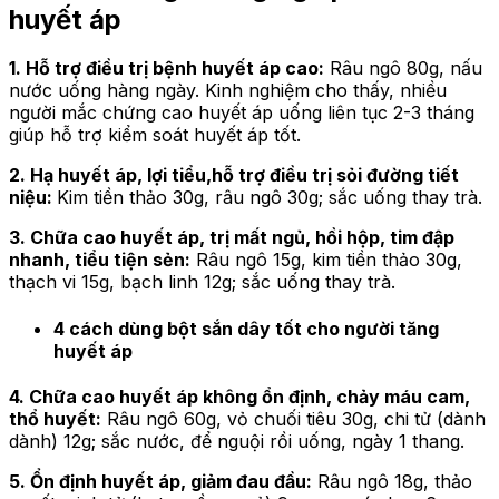
huyết áp
1. Hỗ trợ điều trị bệnh huyết áp cao:
Râu ngô 80g, nấu
nước uống hàng ngày. Kinh nghiệm cho thấy, nhiều
người mắc chứng cao huyết áp uống liên tục 2-3 tháng
giúp hỗ trợ kiểm soát huyết áp tốt.
2. Hạ huyết áp, lợi tiểu,
hỗ trợ điều trị sỏi đường tiết
niệu:
Kim tiền thảo 30g, râu ngô 30g; sắc uống thay trà.
3. Chữa cao huyết áp, trị mất ngủ, hồi hộp, tim đập
nhanh, tiểu tiện sẻn:
Râu ngô 15g, kim tiền thảo 30g,
thạch vi 15g, bạch linh 12g; sắc uống thay trà.
4 cách dùng bột sắn dây tốt cho người tăng
huyết áp
4. Chữa cao huyết áp không ổn định, chảy máu cam,
thổ huyết:
Râu ngô 60g, vỏ chuối tiêu 30g, chi tử (dành
dành) 12g; sắc nước, để nguội rồi uống, ngày 1 thang.
5. Ổn định huyết áp, giảm đau đầu:
Râu ngô 18g, thảo