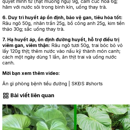
quyết minh tử (hạt muồng ngủ) 9g, cam cúc hoa 6g;
hãm với nước sôi trong bình kín, uống thay trà.
6. Duy trì huyết áp ổn định, bảo vệ gan, tiêu hóa tốt:
Râu ngô 50g, nhân trần 25g, bồ công anh 25g, kim tiền
thảo 30g; sắc uống thay trà.
7. Hạ huyết áp, ổn định đường huyết, hỗ trợ điều trị
viêm gan, viêm thận:
Râu ngô tươi 50g, trai bóc bỏ vỏ
lấy 120g thịt; thêm nước vào nấu kỹ thành món canh;
cách một ngày dùng 1 lần, ăn thịt trai và uống nước
canh.
Mời bạn xem thêm video:
Ăn gì phòng bệnh tiểu đường | SKĐS #shorts
grid_view
Bài viết liên quan