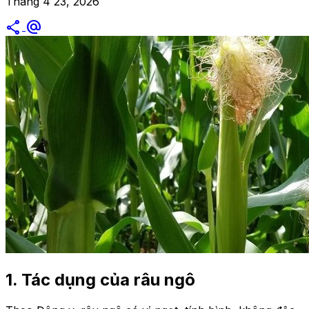
Tháng 4 23, 2026
share
alternate_email
1. Tác dụng của râu ngô