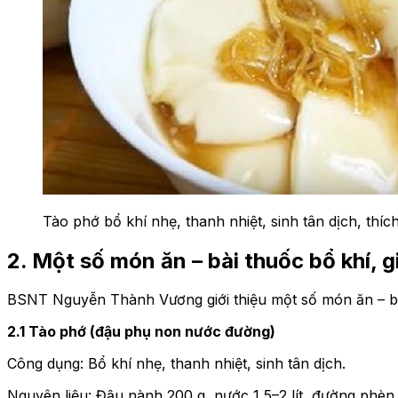
Tào phớ bổ khí nhẹ, thanh nhiệt, sinh tân dịch, th
2. Một số món ăn – bài thuốc bổ khí, gi
BSNT Nguyễn Thành Vương giới thiệu một số món ăn – bài 
2.1 Tào phớ (đậu phụ non nước đường)
Công dụng: Bổ khí nhẹ, thanh nhiệt, sinh tân dịch.
Nguyên liệu: Đậu nành 200 g, nước 1,5–2 lít, đường phè