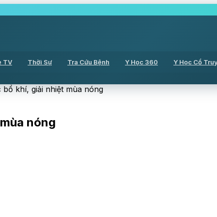
ẻ TV
Thời Sự
Tra Cứu Bệnh
Y Học 360
Y Học Cổ Tru
 bổ khí, giải nhiệt mùa nóng
t mùa nóng