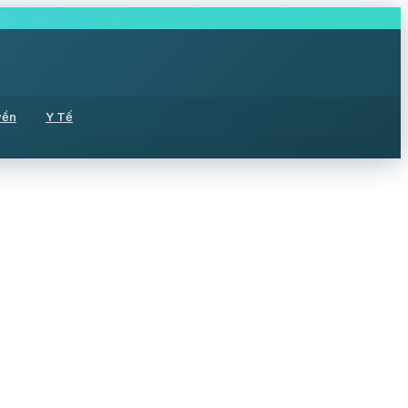
yền
Y Tế