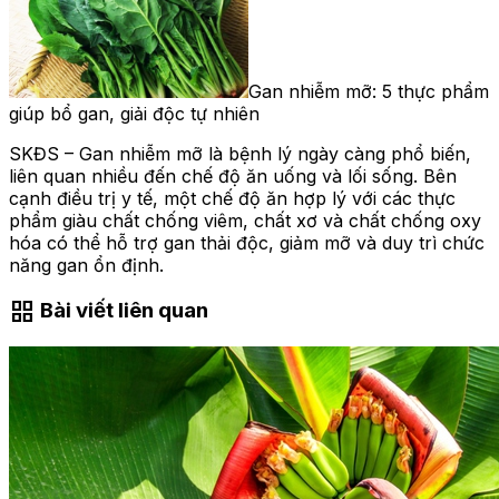
Gan nhiễm mỡ: 5 thực phẩm
giúp bổ gan, giải độc tự nhiên
SKĐS – Gan nhiễm mỡ là bệnh lý ngày càng phổ biến,
liên quan nhiều đến chế độ ăn uống và lối sống. Bên
cạnh điều trị y tế, một chế độ ăn hợp lý với các thực
phẩm giàu chất chống viêm, chất xơ và chất chống oxy
hóa có thể hỗ trợ gan thải độc, giảm mỡ và duy trì chức
năng gan ổn định.
grid_view
Bài viết liên quan