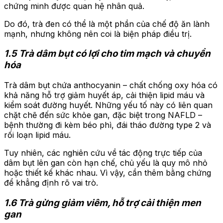
chứng minh được quan hệ nhân quả.
Do đó, trà đen có thể là một phần của chế độ ăn lành
mạnh, nhưng không nên coi là biện pháp điều trị.
1.5 Trà dâm bụt có lợi cho tim mạch và chuyển
hóa
Trà dâm bụt chứa anthocyanin – chất chống oxy hóa có
khả năng hỗ trợ giảm huyết áp, cải thiện lipid máu và
kiểm soát đường huyết. Những yếu tố này có liên quan
chặt chẽ đến sức khỏe gan, đặc biệt trong NAFLD –
bệnh thường đi kèm béo phì, đái tháo đường type 2 và
rối loạn lipid máu.
Tuy nhiên, các nghiên cứu về tác động trực tiếp của
dâm bụt lên gan còn hạn chế, chủ yếu là quy mô nhỏ
hoặc thiết kế khác nhau. Vì vậy, cần thêm bằng chứng
để khẳng định rõ vai trò.
1.6 Trà gừng giảm viêm, hỗ trợ cải thiện men
gan