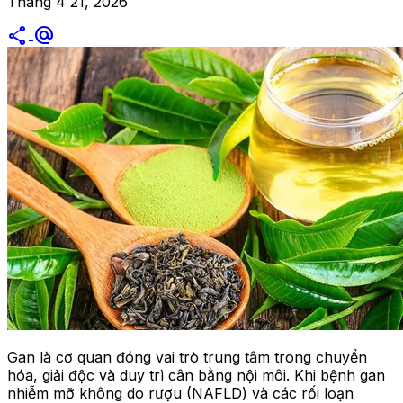
Tháng 4 21, 2026
share
alternate_email
Gan là cơ quan đóng vai trò trung tâm trong chuyển
hóa, giải độc và duy trì cân bằng nội môi. Khi bệnh gan
nhiễm mỡ không do rượu (NAFLD) và các rối loạn