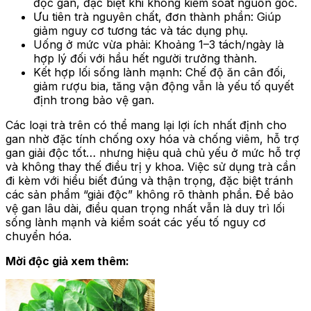
độc gan, đặc biệt khi không kiểm soát nguồn gốc.
Ưu tiên trà nguyên chất, đơn thành phần: Giúp
giảm nguy cơ tương tác và tác dụng phụ.
Uống ở mức vừa phải: Khoảng 1–3 tách/ngày là
hợp lý đối với hầu hết người trưởng thành.
Kết hợp lối sống lành mạnh: Chế độ ăn cân đối,
giảm rượu bia, tăng vận động vẫn là yếu tố quyết
định trong bảo vệ gan.
Các loại trà trên có thể mang lại lợi ích nhất định cho
gan nhờ đặc tính chống oxy hóa và chống viêm, hỗ trợ
gan giải độc tốt… nhưng hiệu quả chủ yếu ở mức hỗ trợ
và không thay thế điều trị y khoa. Việc sử dụng trà cần
đi kèm với hiểu biết đúng và thận trọng, đặc biệt tránh
các sản phẩm “giải độc” không rõ thành phần. Để bảo
vệ gan lâu dài, điều quan trọng nhất vẫn là duy trì lối
sống lành mạnh và kiểm soát các yếu tố nguy cơ
chuyển hóa.
Mời độc giả xem thêm: