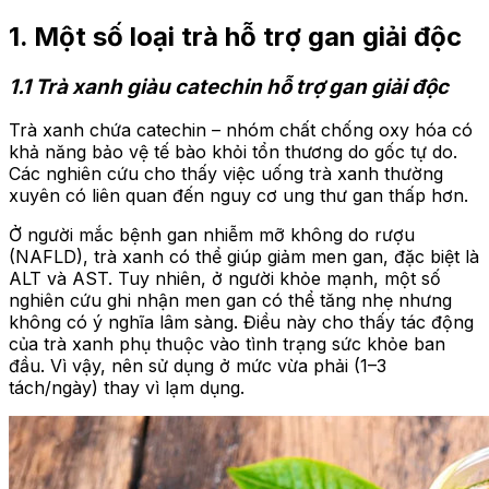
1. Một số loại trà hỗ trợ gan giải độc
1.1 Trà xanh giàu catechin hỗ trợ gan giải độc
Trà xanh chứa catechin – nhóm chất chống oxy hóa có
khả năng bảo vệ tế bào khỏi tổn thương do gốc tự do.
Các nghiên cứu cho thấy việc uống trà xanh thường
xuyên có liên quan đến nguy cơ ung thư gan thấp hơn.
Ở người mắc bệnh gan nhiễm mỡ không do rượu
(NAFLD), trà xanh có thể giúp giảm men gan, đặc biệt là
ALT và AST. Tuy nhiên, ở người khỏe mạnh, một số
nghiên cứu ghi nhận men gan có thể tăng nhẹ nhưng
không có ý nghĩa lâm sàng. Điều này cho thấy tác động
của trà xanh phụ thuộc vào tình trạng sức khỏe ban
đầu. Vì vậy, nên sử dụng ở mức vừa phải (1–3
tách/ngày) thay vì lạm dụng.