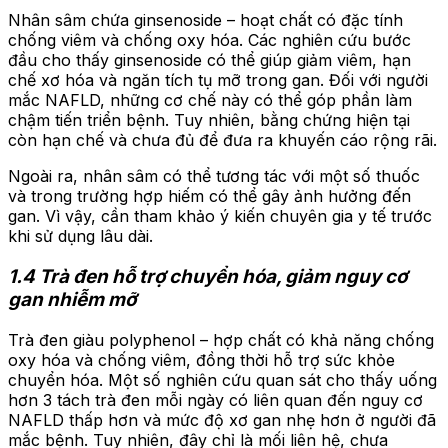
Nhân sâm chứa ginsenoside – hoạt chất có đặc tính
chống viêm và chống oxy hóa. Các nghiên cứu bước
đầu cho thấy ginsenoside có thể giúp giảm viêm, hạn
chế xơ hóa và ngăn tích tụ mỡ trong gan. Đối với người
mắc NAFLD, những cơ chế này có thể góp phần làm
chậm tiến triển bệnh. Tuy nhiên, bằng chứng hiện tại
còn hạn chế và chưa đủ để đưa ra khuyến cáo rộng rãi.
Ngoài ra, nhân sâm có thể tương tác với một số thuốc
và trong trường hợp hiếm có thể gây ảnh hưởng đến
gan. Vì vậy, cần tham khảo ý kiến chuyên gia y tế trước
khi sử dụng lâu dài.
1.4 Trà đen hỗ trợ chuyển hóa, giảm nguy cơ
gan nhiễm mỡ
Trà đen giàu polyphenol – hợp chất có khả năng chống
oxy hóa và chống viêm, đồng thời hỗ trợ sức khỏe
chuyển hóa. Một số nghiên cứu quan sát cho thấy uống
hơn 3 tách trà đen mỗi ngày có liên quan đến nguy cơ
NAFLD thấp hơn và mức độ xơ gan nhẹ hơn ở người đã
mắc bệnh. Tuy nhiên, đây chỉ là mối liên hệ, chưa