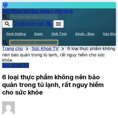
health_and_safety
Sức Khỏe VN
Sức khỏe • Đời sống
search
rss_feed
search
menu
21 bài hôm nay
Dinh Dưỡng
Dược
Giới Tính
Khoẻ – Đẹp
Sức Kho
search
chevron_right
chevron_right
Trang chủ
Sức Khoẻ TV
6 loại thực phẩm không
nên bảo quản trong tủ lạnh, rất nguy hiểm cho sức
khỏe
Sức Khoẻ TV
6 loại thực phẩm không nên bảo
quản trong tủ lạnh, rất nguy hiểm
cho sức khỏe