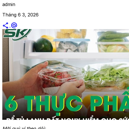
admin
Tháng 6 3, 2026
share
alternate_email
Mời quý vị theo dõi: