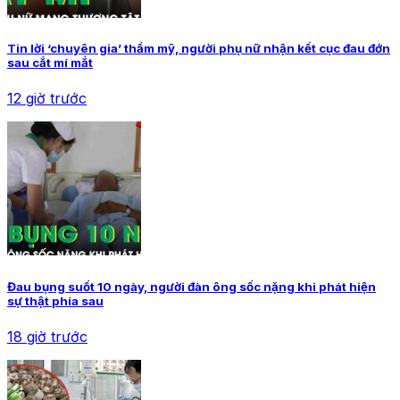
Tin lời ‘chuyên gia’ thẩm mỹ, người phụ nữ nhận kết cục đau đớn
sau cắt mí mắt
12 giờ trước
Đau bụng suốt 10 ngày, người đàn ông sốc nặng khi phát hiện
sự thật phía sau
18 giờ trước