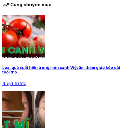
trending_up
Cùng chuyên mục
Loại quả xuất hiện trong món canh Việt âm thầm giúp kéo dài
tuổi thọ
4 giờ trước