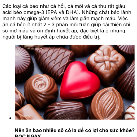
Các loại cá béo như cá hồi, cá mòi và cá thu rất giàu
acid béo omega-3 (EPA và DHA). Những chất béo lành
mạnh này giúp giảm viêm và làm giãn mạch máu. Việc
ăn cá béo ít nhất 2 – 3 phần mỗi tuần giúp cải thiện chỉ
số mỡ máu và ổn định huyết áp, đặc biệt là ở những
người bị tăng huyết áp chưa được điều trị.
Nên ăn bao nhiêu sô cô la để có lợi cho sức khỏe?
ĐỌC NGAY