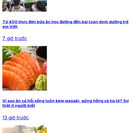
Từ 400 thực đơn bữa ăn học đường đến bài toán dinh dưỡng trẻ
em Việt
7 giờ trước
Vì sao ăn cá hồi sống luôn kèm wasabi, gừng hồng và tía tô? Sự
thật ít người biết
13 giờ trước