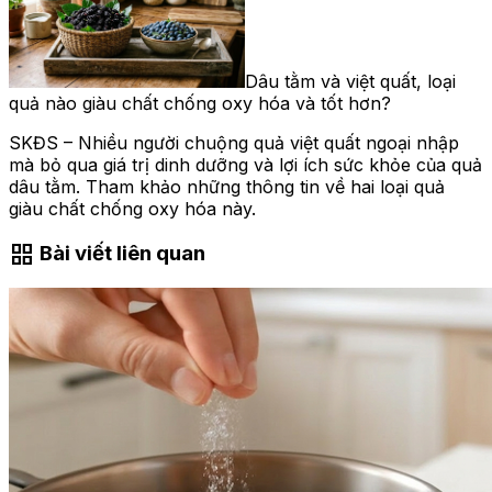
Dâu tằm và việt quất, loại
quả nào giàu chất chống oxy hóa và tốt hơn?
SKĐS – Nhiều người chuộng quả việt quất ngoại nhập
mà bỏ qua giá trị dinh dưỡng và lợi ích sức khỏe của quả
dâu tằm. Tham khảo những thông tin về hai loại quả
giàu chất chống oxy hóa này.
grid_view
Bài viết liên quan