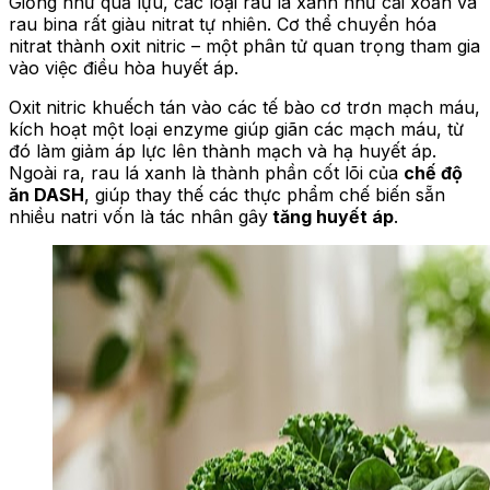
Giống như quả lựu, các loại rau lá xanh như cải xoăn và
rau bina rất giàu nitrat tự nhiên. Cơ thể chuyển hóa
nitrat thành oxit nitric – một phân tử quan trọng tham gia
vào việc điều hòa huyết áp.
Oxit nitric khuếch tán vào các tế bào cơ trơn mạch máu,
kích hoạt một loại enzyme giúp giãn các mạch máu, từ
đó làm giảm áp lực lên thành mạch và hạ huyết áp.
Ngoài ra, rau lá xanh là thành phần cốt lõi của
chế độ
ăn DASH
, giúp thay thế các thực phẩm chế biến sẵn
nhiều natri vốn là tác nhân gây
tăng huyết áp
.