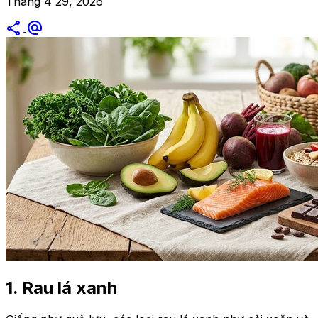
Tháng 4 29, 2026
share
alternate_email
1. Rau lá xanh