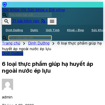
health_and_safety
Sức Khỏe VN
Sức khỏe • Đời sống
search
rss_feed
search
menu
21 bài hôm nay
Dinh Dưỡng
Dược
Giới Tính
Khoẻ – Đẹp
Sức Kho
search
chevron_right
chevron_right
Trang chủ
Dinh Dưỡng
6 loại thực phẩm giúp hạ
huyết áp ngoài nước ép lựu
Dinh Dưỡng
6 loại thực phẩm giúp hạ huyết áp
ngoài nước ép lựu
admin