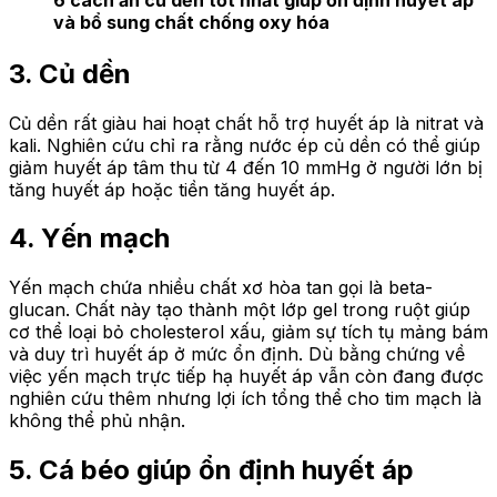
6 cách ăn củ dền tốt nhất giúp ổn định huyết áp
và bổ sung chất chống oxy hóa
3. Củ dền
Củ dền rất giàu hai hoạt chất hỗ trợ huyết áp là nitrat và
kali. Nghiên cứu chỉ ra rằng nước ép củ dền có thể giúp
giảm huyết áp tâm thu từ 4 đến 10 mmHg ở người lớn bị
tăng huyết áp hoặc tiền tăng huyết áp.
4. Yến mạch
Yến mạch chứa nhiều chất xơ hòa tan gọi là beta-
glucan. Chất này tạo thành một lớp gel trong ruột giúp
cơ thể loại bỏ cholesterol xấu, giảm sự tích tụ mảng bám
và duy trì huyết áp ở mức ổn định. Dù bằng chứng về
việc yến mạch trực tiếp hạ huyết áp vẫn còn đang được
nghiên cứu thêm nhưng lợi ích tổng thể cho tim mạch là
không thể phủ nhận.
5. Cá béo giúp ổn định huyết áp