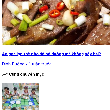
Ăn gan lợn thế nào để bổ dưỡng mà không gây hại?
Dinh Dưỡng • 1 tuần trước
trending_up
Cùng chuyên mục