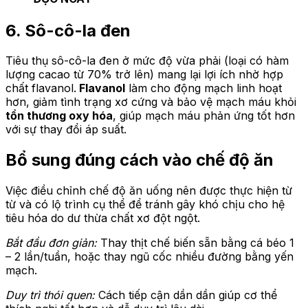
6. Sô-cô-la đen
Tiêu thụ sô-cô-la đen ở mức độ vừa phải (loại có hàm
lượng cacao từ 70% trở lên) mang lại lợi ích nhờ hợp
chất flavanol.
Flavanol
làm cho động mạch linh hoạt
hơn, giảm tình trạng xơ cứng và bảo vệ mạch máu khỏi
tổn thương oxy hóa
, giúp mạch máu phản ứng tốt hơn
với sự thay đổi áp suất.
Bổ sung đúng cách vào chế độ ăn
Việc điều chỉnh chế độ ăn uống nên được thực hiện từ
từ và có lộ trình cụ thể để tránh gây khó chịu cho hệ
tiêu hóa do dư thừa chất xơ đột ngột.
Bắt đầu đơn giản:
Thay thịt chế biến sẵn bằng cá béo 1
– 2 lần/tuần, hoặc thay ngũ cốc nhiều đường bằng yến
mạch.
Duy trì thói quen:
Cách tiếp cận dần dần giúp cơ thể