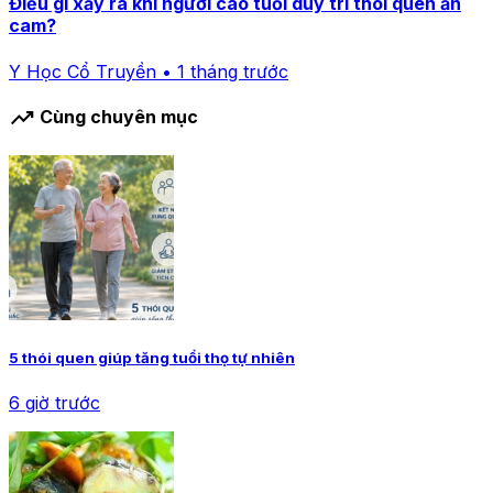
Điều gì xảy ra khi người cao tuổi duy trì thói quen ăn
cam?
Y Học Cổ Truyền • 1 tháng trước
trending_up
Cùng chuyên mục
5 thói quen giúp tăng tuổi thọ tự nhiên
6 giờ trước