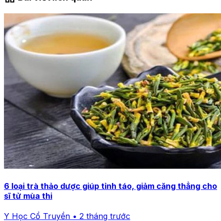
6 loại trà thảo dược giúp tỉnh táo, giảm căng thẳng cho
sĩ tử mùa thi
Y Học Cổ Truyền • 2 tháng trước