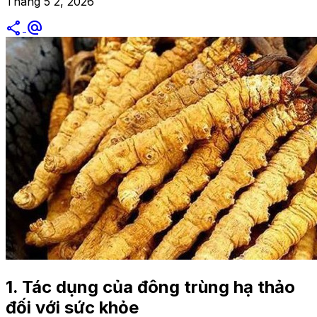
Tháng 5 2, 2026
share
alternate_email
1. Tác dụng của đông trùng hạ thảo
đối với sức khỏe