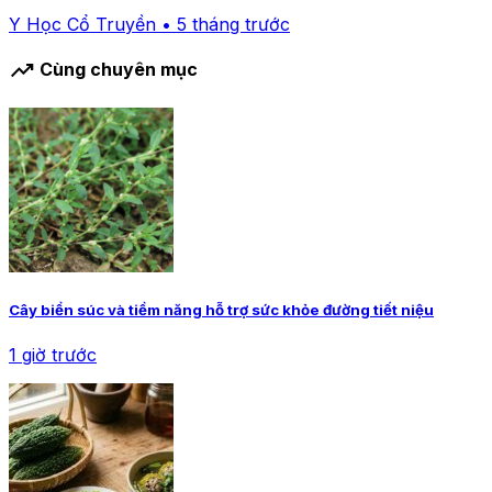
Y Học Cổ Truyền • 5 tháng trước
trending_up
Cùng chuyên mục
Cây biển súc và tiềm năng hỗ trợ sức khỏe đường tiết niệu
1 giờ trước