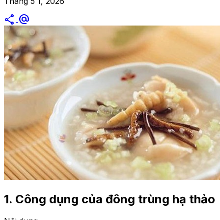
Tháng 5 1, 2026
share
alternate_email
1. Công dụng của đông trùng hạ thảo