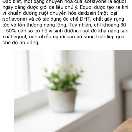
Đặc biệt, một dạng chuyển hóa của isoflavone là equol
ngày càng được giới da liễu chú ý. Equol được tạo ra khi
vi khuẩn đường ruột chuyển hóa daidzein (một loại
isoflavone) và có tác dụng ức chế DHT, chất gây rụng
tóc và tổn thương nang lông. Tuy nhiên, chỉ khoảng 30
– 50% dân số có hệ vi sinh đường ruột đủ khả năng sản
xuất equol, nên nhiều người cần bổ sung trực tiếp qua
chế độ ăn uống.