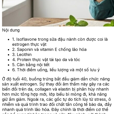
Nội dung
1. Isoflavone trong sữa đậu nành còn được coi là
estrogen thực vật
2. Saponin và vitamin E chống lão hóa
3. Lecithin
4. Protein thực vật tái tạo da và tóc
5. Cân bằng nội tiết
6. Thời điểm uống, liều lượng và một số lưu ý
Ở độ tuổi 40, buồng trứng bắt đầu giảm dần chức năng
sản xuất estrogen. Sự thay đổi âm thầm này gây ra các
biến đổi trên da, collagen và elastin bị phân hủy nhanh
hơn mức tổng hợp mới, lớp biểu bì mỏng đi, khả năng
giữ ẩm giảm. Ngoài ra, các gốc tự do tích lũy từ stress, ô
nhiễm và quá trình trao đổi chất tấn công tế bào da, đẩy
nhanh quá trình lão hóa. Đây chính là thời điểm cơ thể