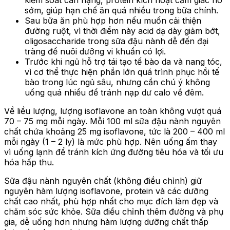
sớm, giúp hạn chế ăn quá nhiều trong bữa chính.
Sau bữa ăn phù hợp hơn nếu muốn cải thiện
đường ruột, vì thời điểm này acid dạ dày giảm bớt,
oligosaccharide trong sữa đậu nành dễ đến đại
tràng để nuôi dưỡng vi khuẩn có lợi.
Trước khi ngủ hỗ trợ tái tạo tế bào da và nang tóc,
vì cơ thể thực hiện phần lớn quá trình phục hồi tế
bào trong lúc ngủ sâu, nhưng cần chú ý không
uống quá nhiều để tránh nạp dư calo về đêm.
Về liều lượng, lượng isoflavone an toàn không vượt quá
70 – 75 mg mỗi ngày. Mỗi 100 ml sữa đậu nành nguyên
chất chứa khoảng 25 mg isoflavone, tức là 200 – 400 ml
mỗi ngày (1 – 2 ly) là mức phù hợp. Nên uống ấm thay
vì uống lạnh để tránh kích ứng đường tiêu hóa và tối ưu
hóa hấp thu.
Sữa đậu nành nguyên chất (không điều chỉnh) giữ
nguyên hàm lượng isoflavone, protein và các dưỡng
chất cao nhất
,
phù hợp nhất cho mục đích làm đẹp và
chăm sóc sức khỏe. Sữa điều chỉnh thêm đường và phụ
gia, dễ uống hơn nhưng hàm lượng dưỡng chất thấp