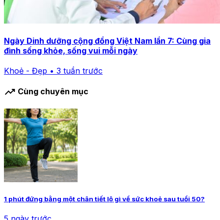
Ngày Dinh dưỡng cộng đồng Việt Nam lần 7: Cùng gia
đình sống khỏe, sống vui mỗi ngày
Khoẻ - Đẹp • 3 tuần trước
trending_up
Cùng chuyên mục
1 phút đứng bằng một chân tiết lộ gì về sức khoẻ sau tuổi 50?
5 ngày trước