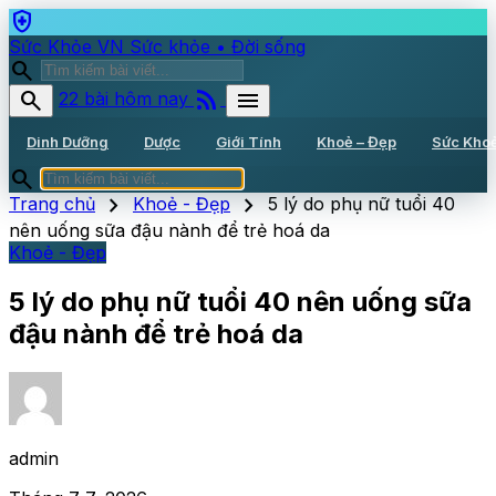
health_and_safety
Sức Khỏe VN
Sức khỏe • Đời sống
search
rss_feed
search
menu
22 bài hôm nay
Dinh Dưỡng
Dược
Giới Tính
Khoẻ – Đẹp
Sức Kho
search
chevron_right
chevron_right
Trang chủ
Khoẻ - Đẹp
5 lý do phụ nữ tuổi 40
nên uống sữa đậu nành để trẻ hoá da
Khoẻ - Đẹp
5 lý do phụ nữ tuổi 40 nên uống sữa
đậu nành để trẻ hoá da
admin