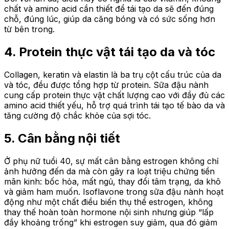
chất và amino acid cần thiết để tái tạo da sẽ đến đúng
chỗ, đúng lúc
,
giúp da căng bóng và có sức sống hơn
từ bên trong.
4. Protein thực vật tái tạo da và tóc
Collagen, keratin và elastin là ba trụ cột cấu trúc của da
và tóc
,
đều được tổng hợp từ protein. Sữa đậu nành
cung cấp protein thực vật chất lượng cao với đầy đủ các
amino acid thiết yếu, hỗ trợ quá trình tái tạo tế bào da và
tăng cường độ chắc khỏe của sợi tóc.
5. Cân bằng nội tiết
Ở phụ nữ tuổi 40, sự mất cân bằng estrogen không chỉ
ảnh hưởng đến da mà còn gây ra loạt triệu chứng tiền
mãn kinh: bốc hỏa, mất ngủ, thay đổi tâm trạng, da khô
và giảm ham muốn. Isoflavone trong sữa đậu nành hoạt
động như một chất điều biến thụ thể estrogen
,
không
thay thế hoàn toàn hormone nội sinh nhưng giúp “lấp
đầy khoảng trống” khi estrogen suy giảm, qua đó giảm