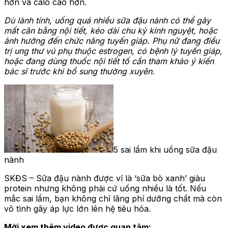
hơn và calo cao hơn.
Dù lành tính, uống quá nhiều sữa đậu nành có thể gây
mất cân bằng nội tiết, kéo dài chu kỳ kinh nguyệt, hoặc
ảnh hưởng đến chức năng tuyến giáp. Phụ nữ đang điều
trị ung thư vú phụ thuộc estrogen, có bệnh lý tuyến giáp,
hoặc đang dùng thuốc nội tiết tố cần tham khảo ý kiến
bác sĩ trước khi bổ sung thường xuyên.
5 sai lầm khi uống sữa đậu
nành
SKĐS – Sữa đậu nành được ví là ‘sữa bò xanh’ giàu
protein nhưng không phải cứ uống nhiều là tốt. Nếu
mắc sai lầm, bạn không chỉ lãng phí dưỡng chất mà còn
vô tình gây áp lực lớn lên hệ tiêu hóa.
Mời xem thêm video được quan tâm: