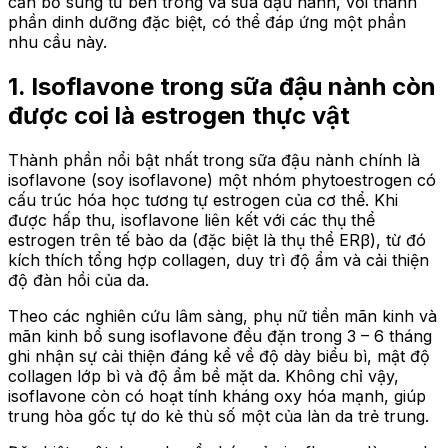
cần bổ sung từ bên trong và sữa đậu nành, với thành
phần dinh dưỡng đặc biệt, có thể đáp ứng một phần
nhu cầu này.
1. Isoflavone trong sữa đậu nành còn
được coi là estrogen thực vật
Thành phần nổi bật nhất trong sữa đậu nành chính là
isoflavone (soy isoflavone) một nhóm phytoestrogen có
cấu trúc hóa học tương tự estrogen của cơ thể. Khi
được hấp thu, isoflavone liên kết với các thụ thể
estrogen trên tế bào da (đặc biệt là thụ thể ERβ), từ đó
kích thích tổng hợp collagen, duy trì độ ẩm và cải thiện
độ đàn hồi của da.
Theo các nghiên cứu lâm sàng, phụ nữ tiền mãn kinh và
mãn kinh bổ sung isoflavone đều đặn trong 3 – 6 tháng
ghi nhận sự cải thiện đáng kể về độ dày biểu bì, mật độ
collagen lớp bì và độ ẩm bề mặt da. Không chỉ vậy,
isoflavone còn có hoạt tính kháng oxy hóa mạnh, giúp
trung hòa gốc tự do kẻ thù số một của làn da trẻ trung.