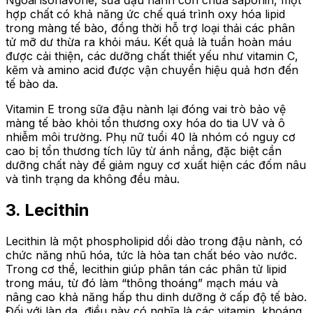
Ngoài isoflavone, sữa đậu nành còn chứa saponin
,
một
hợp chất có khả năng ức chế quá trình oxy hóa lipid
trong màng tế bào, đồng thời hỗ trợ loại thải các phân
tử mỡ dư thừa ra khỏi máu. Kết quả là tuần hoàn máu
được cải thiện, các dưỡng chất thiết yếu như vitamin C,
kẽm và amino acid được vận chuyển hiệu quả hơn đến
tế bào da.
Vitamin E trong sữa đậu nành lại đóng vai trò bảo vệ
màng tế bào khỏi tổn thương oxy hóa do tia UV và ô
nhiễm môi trường. Phụ nữ tuổi 40 là nhóm có nguy cơ
cao bị tổn thương tích lũy từ ánh nắng
,
đặc biệt cần
dưỡng chất này để giảm nguy cơ xuất hiện các đốm nâu
và tình trạng da không đều màu.
3. Lecithin
Lecithin là một phospholipid dồi dào trong đậu nành, có
chức năng nhũ hóa
,
tức là hòa tan chất béo vào nước.
Trong cơ thể, lecithin giúp phân tán các phân tử lipid
trong máu, từ đó làm “thông thoáng” mạch máu và
nâng cao khả năng hấp thu dinh dưỡng ở cấp độ tế bào.
Đối với làn da, điều này có nghĩa là các vitamin, khoáng