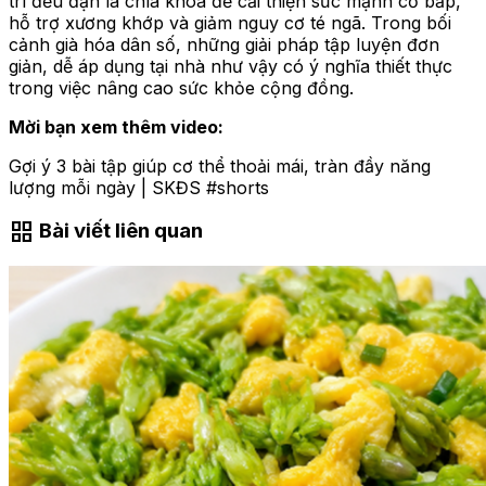
trì đều đặn là chìa khóa để cải thiện sức mạnh cơ bắp,
hỗ trợ xương khớp và giảm nguy cơ té ngã. Trong bối
cảnh già hóa dân số, những giải pháp tập luyện đơn
giản, dễ áp dụng tại nhà như vậy có ý nghĩa thiết thực
trong việc nâng cao sức khỏe cộng đồng.
Mời bạn xem thêm video:
Gợi ý 3 bài tập giúp cơ thể thoải mái, tràn đầy năng
lượng mỗi ngày | SKĐS #shorts
grid_view
Bài viết liên quan