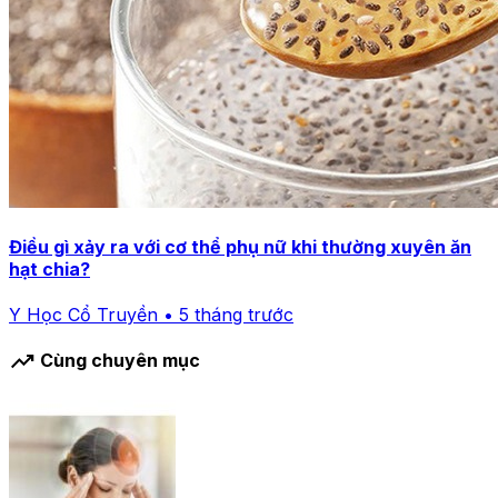
Điều gì xảy ra với cơ thể phụ nữ khi thường xuyên ăn
hạt chia?
Y Học Cổ Truyền • 5 tháng trước
trending_up
Cùng chuyên mục