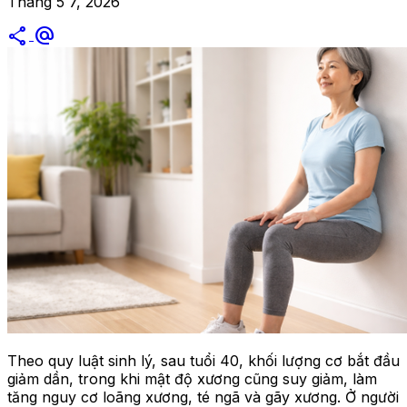
Tháng 5 7, 2026
share
alternate_email
Theo quy luật sinh lý, sau tuổi 40, khối lượng cơ bắt đầu
giảm dần, trong khi mật độ xương cũng suy giảm, làm
tăng nguy cơ loãng xương, té ngã và gãy xương. Ở người