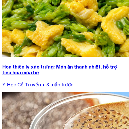
Hoa thiên lý xào trứng: Món ăn thanh nhiệt, hỗ trợ
tiêu hóa mùa hè
Y Học Cổ Truyền • 3 tuần trước