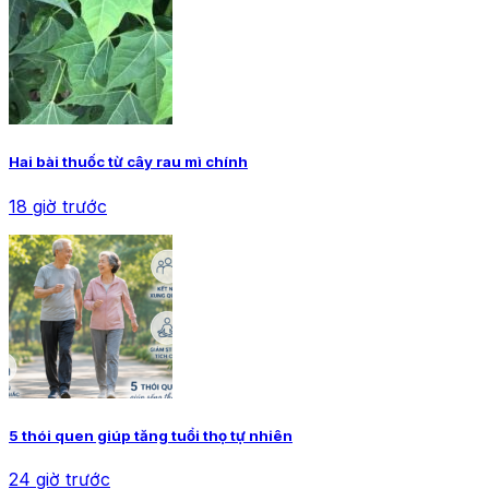
Hai bài thuốc từ cây rau mì chính
18 giờ trước
5 thói quen giúp tăng tuổi thọ tự nhiên
24 giờ trước