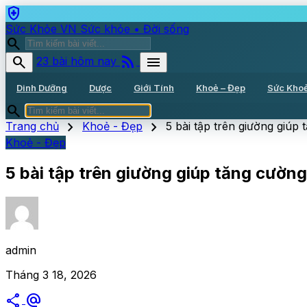
health_and_safety
Sức Khỏe VN
Sức khỏe • Đời sống
search
rss_feed
search
menu
23 bài hôm nay
Dinh Dưỡng
Dược
Giới Tính
Khoẻ – Đẹp
Sức Kho
search
chevron_right
chevron_right
Trang chủ
Khoẻ - Đẹp
5 bài tập trên giường giúp
Khoẻ - Đẹp
5 bài tập trên giường giúp tăng cườn
admin
Tháng 3 18, 2026
share
alternate_email