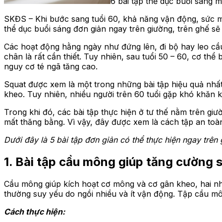
6 bài tập thể dục buổi sáng 
SKĐS – Khi bước sang tuổi 60, khả năng vận động, sức mạ
thể dục buổi sáng đơn giản ngay trên giường, trên ghế sẽ
Các hoạt động hằng ngày như đứng lên, đi bộ hay leo cầ
chân là rất cần thiết. Tuy nhiên, sau tuổi 50 – 60, cơ th
nguy cơ té ngã tăng cao.
Squat được xem là một trong những bài tập hiệu quả nhấ
kheo. Tuy nhiên, nhiều người trên 60 tuổi gặp khó khăn
Trong khi đó, các bài tập thực hiện ở tư thế nằm trên gi
mất thăng bằng. Vì vậy, đây được xem là cách tập an toà
Dưới đây là 5 bài tập đơn giản có thể thực hiện ngay trên
1. Bài tập cầu mông giúp tăng cường 
Cầu mông giúp kích hoạt cơ mông và cơ gân kheo, hai nhó
thường suy yếu do ngồi nhiều và ít vận động. Tập cầu mô
Cách thực hiện: