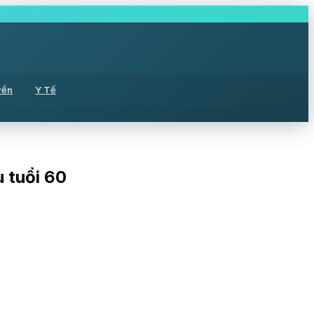
yền
Y Tế
 tuổi 60