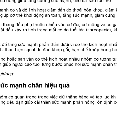
mùa đông giúp tăng cường sức mạnh, dẻo dai sau tuổi 60
nh cơ và độ linh hoạt giảm dần do thoái hóa khớp, giảm k
 giúp cơ thể khởi động an toàn, tăng sức mạnh, giảm cứng 
u thang đều phụ thuộc nhiều vào cơ đùi, cơ mông và cơ gâ
ể bắt đầu xảy ra tình trạng mất cơ do tuổi tác (sarcopenia)
t để tăng sức mạnh phần thân dưới vì có thể kích hoạt nh
 khi thực hiện squat do đau khớp gối, hạn chế khớp hông 
ường hoặc sàn vẫn có thể kích hoạt nhiều nhóm cơ tương tự
n giúp người cao tuổi từng bước phục hồi sức mạnh chân t
 giường:
sức mạnh chân hiệu quả
m cơ quan trọng trong việc giữ thăng bằng và tạo lực khi 
ng đều đặn giúp cải thiện sức mạnh phần hông, ổn định cộ