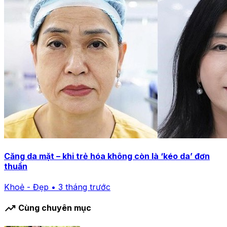
Căng da mặt – khi trẻ hóa không còn là ‘kéo da’ đơn
thuần
Khoẻ - Đẹp • 3 tháng trước
trending_up
Cùng chuyên mục