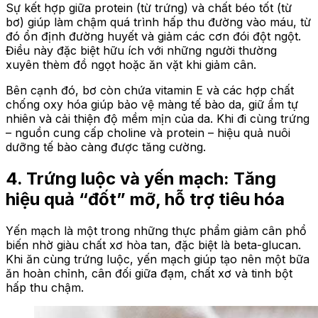
Sự kết hợp giữa protein (từ trứng) và chất béo tốt (từ
bơ) giúp làm chậm quá trình hấp thu đường vào máu, từ
đó ổn định đường huyết và giảm các cơn đói đột ngột.
Điều này đặc biệt hữu ích với những người thường
xuyên thèm đồ ngọt hoặc ăn vặt khi giảm cân.
Bên cạnh đó, bơ còn chứa vitamin E và các hợp chất
chống oxy hóa giúp bảo vệ màng tế bào da, giữ ẩm tự
nhiên và cải thiện độ mềm mịn của da. Khi đi cùng trứng
– nguồn cung cấp choline và protein – hiệu quả nuôi
dưỡng tế bào càng được tăng cường.
4. Trứng luộc và yến mạch: Tăng
hiệu quả “đốt” mỡ, hỗ trợ tiêu hóa
Yến mạch là một trong những thực phẩm giảm cân phổ
biến nhờ giàu chất xơ hòa tan, đặc biệt là beta-glucan.
Khi ăn cùng trứng luộc, yến mạch giúp tạo nên một bữa
ăn hoàn chỉnh, cân đối giữa đạm, chất xơ và tinh bột
hấp thu chậm.