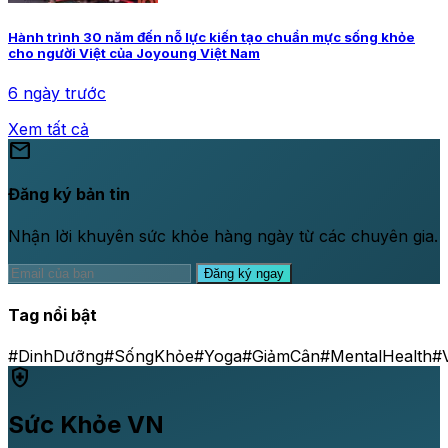
Hành trình 30 năm đến nỗ lực kiến tạo chuẩn mực sống khỏe
cho người Việt của Joyoung Việt Nam
6 ngày trước
Xem tất cả
mail
Đăng ký bản tin
Nhận lời khuyên sức khỏe hàng ngày từ các chuyên gia.
Đăng ký ngay
Tag nổi bật
#DinhDưỡng
#SốngKhỏe
#Yoga
#GiảmCân
#MentalHealth
#
health_and_safety
Sức Khỏe VN