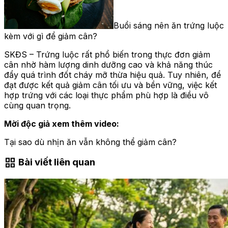
Buổi sáng nên ăn trứng luộc
kèm với gì để giảm cân?
SKĐS – Trứng luộc rất phổ biến trong thực đơn giảm
cân nhờ hàm lượng dinh dưỡng cao và khả năng thúc
đẩy quá trình đốt cháy mỡ thừa hiệu quả. Tuy nhiên, để
đạt được kết quả giảm cân tối ưu và bền vững, việc kết
hợp trứng với các loại thực phẩm phù hợp là điều vô
cùng quan trọng.
Mời độc giả xem thêm video:
Tại sao dù nhịn ăn vẫn không thể giảm cân?
grid_view
Bài viết liên quan