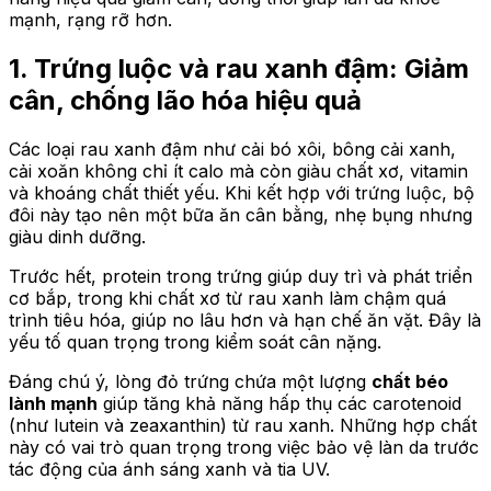
mạnh, rạng rỡ hơn.
1. Trứng luộc và rau xanh đậm: Giảm
cân, chống lão hóa hiệu quả
Các loại rau xanh đậm như cải bó xôi, bông cải xanh,
cải xoăn không chỉ ít calo mà còn giàu chất xơ, vitamin
và khoáng chất thiết yếu. Khi kết hợp với trứng luộc, bộ
đôi này tạo nên một bữa ăn cân bằng, nhẹ bụng nhưng
giàu dinh dưỡng.
Trước hết, protein trong trứng giúp duy trì và phát triển
cơ bắp, trong khi chất xơ từ rau xanh làm chậm quá
trình tiêu hóa, giúp no lâu hơn và hạn chế ăn vặt. Đây là
yếu tố quan trọng trong kiểm soát cân nặng.
Đáng chú ý, lòng đỏ trứng chứa một lượng
chất béo
lành mạnh
giúp tăng khả năng hấp thụ các carotenoid
(như lutein và zeaxanthin) từ rau xanh. Những hợp chất
này có vai trò quan trọng trong việc bảo vệ làn da trước
tác động của ánh sáng xanh và tia UV.