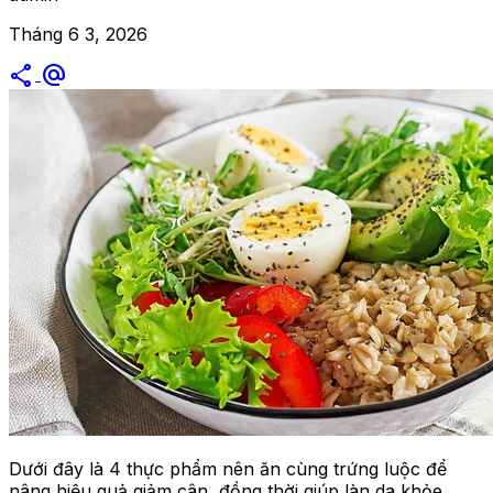
Tháng 6 3, 2026
share
alternate_email
Dưới đây là 4 thực phẩm nên ăn cùng trứng luộc để
nâng hiệu quả giảm cân, đồng thời giúp làn da khỏe