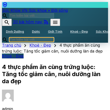
health_and_safety
Sức Khỏe VN
Sức khỏe • Đời sống
search
rss_feed
search
menu
20 bài hôm nay
Dinh Dưỡng
Dược
Giới Tính
Khoẻ – Đẹp
Sức Kho
search
chevron_right
chevron_right
Trang chủ
Khoẻ - Đẹp
4 thực phẩm ăn cùng
trứng luộc: Tăng tốc giảm cân, nuôi dưỡng làn da đẹp
Khoẻ - Đẹp
4 thực phẩm ăn cùng trứng luộc:
Tăng tốc giảm cân, nuôi dưỡng làn
da đẹp
admin