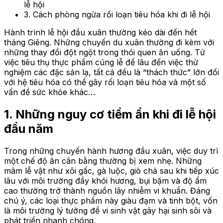
lễ hội
3. Cách phòng ngừa rối loạn tiêu hóa khi đi lễ hội
Hành trình lễ hội đầu xuân thường kéo dài đến hết
tháng Giêng. Những chuyến du xuân thường đi kèm với
những thay đổi đột ngột trong thói quen ăn uống. Từ
việc tiêu thụ thực phẩm cúng lễ để lâu đến việc thử
nghiệm các đặc sản lạ, tất cả đều là “thách thức” lớn đối
với hệ tiêu hóa có thể gây rối loạn tiêu hóa và một số
vấn đề sức khỏe khác…
1. Những nguy cơ tiềm ẩn khi đi lễ hội
đầu năm
Trong những chuyến hành hương đầu xuân, việc duy trì
một chế độ ăn cân bằng thường bị xem nhẹ. Những
mâm lễ vật như xôi gấc, gà luộc, giò chả sau khi tiếp xúc
lâu với môi trường đầy khói hương, bụi bặm và độ ẩm
cao thường trở thành nguồn lây nhiễm vi khuẩn. Đáng
chú ý, các loại thực phẩm này giàu đạm và tinh bột, vốn
là môi trường lý tưởng để vi sinh vật gây hại sinh sôi và
phát triển nhanh chóng.