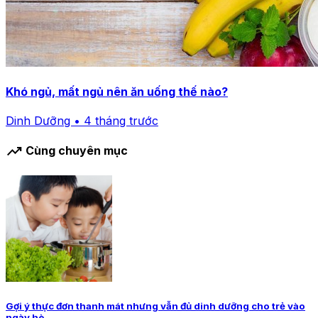
Khó ngủ, mất ngủ nên ăn uống thế nào?
Dinh Dưỡng • 4 tháng trước
trending_up
Cùng chuyên mục
Gợi ý thực đơn thanh mát nhưng vẫn đủ dinh dưỡng cho trẻ vào
ngày hè