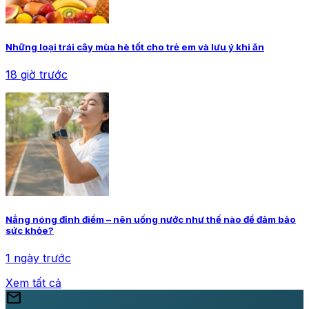
Những loại trái cây mùa hè tốt cho trẻ em và lưu ý khi ăn
18 giờ trước
Nắng nóng đỉnh điểm – nên uống nước như thế nào để đảm bảo
sức khỏe?
1 ngày trước
Xem tất cả
mail