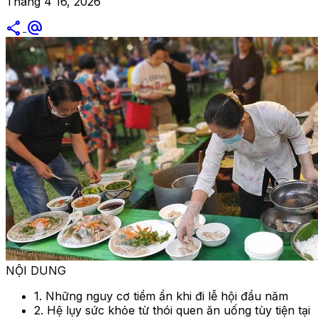
Tháng 4 16, 2026
share
alternate_email
NỘI DUNG
1. Những nguy cơ tiềm ẩn khi đi lễ hội đầu năm
2. Hệ lụy sức khỏe từ thói quen ăn uống tùy tiện tại