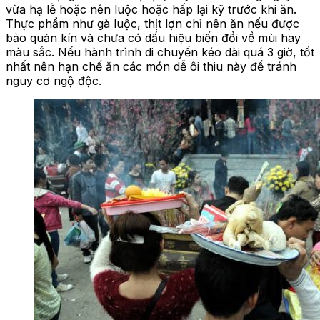
vừa hạ lễ hoặc nên luộc hoặc hấp lại kỹ trước khi ăn.
Thực phẩm như gà luộc, thịt lợn chỉ nên ăn nếu được
bảo quản kín và chưa có dấu hiệu biến đổi về mùi hay
màu sắc. Nếu hành trình di chuyển kéo dài quá 3 giờ, tốt
nhất nên hạn chế ăn các món dễ ôi thiu này để tránh
nguy cơ ngộ độc.