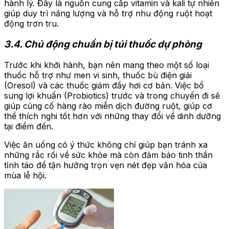
hành lý. Đây là nguồn cung cấp vitamin và kali tự nhiên
giúp duy trì năng lượng và hỗ trợ nhu động ruột hoạt
động trơn tru.
3.4. Chủ động chuẩn bị túi thuốc dự phòng
Trước khi khởi hành, bạn nên mang theo một số loại
thuốc hỗ trợ như men vi sinh, thuốc bù điện giải
(Oresol) và các thuốc giảm đầy hơi cơ bản. Việc bổ
sung lợi khuẩn (Probiotics) trước và trong chuyến đi sẽ
giúp củng cố hàng rào miễn dịch đường ruột, giúp cơ
thể thích nghi tốt hơn với những thay đổi về dinh dưỡng
tại điểm đến.
Việc ăn uống có ý thức không chỉ giúp bạn tránh xa
những rắc rối về sức khỏe mà còn đảm bảo tinh thần
tỉnh táo để tận hưởng trọn vẹn nét đẹp văn hóa của
mùa lễ hội.