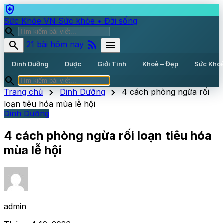
health_and_safety
Sức Khỏe VN
Sức khỏe • Đời sống
search
rss_feed
search
menu
21 bài hôm nay
Dinh Dưỡng
Dược
Giới Tính
Khoẻ – Đẹp
Sức Kho
search
chevron_right
chevron_right
Trang chủ
Dinh Dưỡng
4 cách phòng ngừa rối
loạn tiêu hóa mùa lễ hội
Dinh Dưỡng
4 cách phòng ngừa rối loạn tiêu hóa
mùa lễ hội
admin