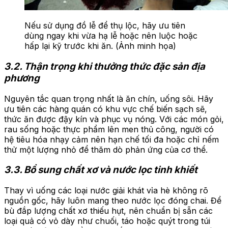
Nếu sử dụng đồ lễ để thụ lộc, hãy ưu tiên
dùng ngay khi vừa hạ lễ hoặc nên luộc hoặc
hấp lại kỹ trước khi ăn. (Ảnh minh họa)
3.2. Thận trọng khi thưởng thức đặc sản địa
phương
Nguyên tắc quan trọng nhất là ăn chín, uống sôi. Hãy
ưu tiên các hàng quán có khu vực chế biến sạch sẽ,
thức ăn được đậy kín và phục vụ nóng. Với các món gỏi,
rau sống hoặc thực phẩm lên men thủ công, người có
hệ tiêu hóa nhạy cảm nên hạn chế tối đa hoặc chỉ nếm
thử một lượng nhỏ để thăm dò phản ứng của cơ thể.
3.3. Bổ sung chất xơ và nước lọc tinh khiết
Thay vì uống các loại nước giải khát vỉa hè không rõ
nguồn gốc, hãy luôn mang theo nước lọc đóng chai. Để
bù đắp lượng chất xơ thiếu hụt, nên chuẩn bị sẵn các
loại quả có vỏ dày như chuối, táo hoặc quýt trong túi