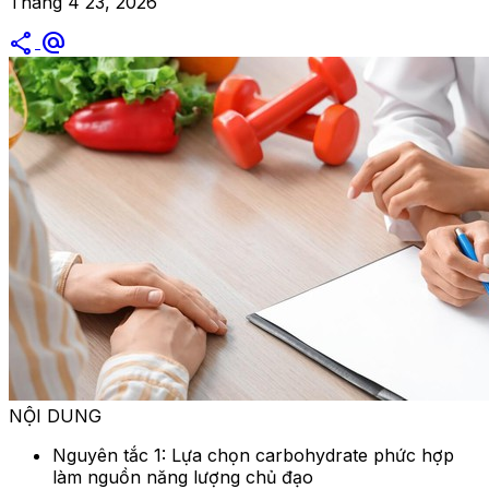
Tháng 4 23, 2026
share
alternate_email
NỘI DUNG
Nguyên tắc 1: Lựa chọn carbohydrate phức hợp
làm nguồn năng lượng chủ đạo