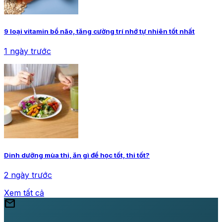
9 loại vitamin bổ não, tăng cường trí nhớ tự nhiên tốt nhất
1 ngày trước
Dinh dưỡng mùa thi, ăn gì để học tốt, thi tốt?
2 ngày trước
Xem tất cả
mail