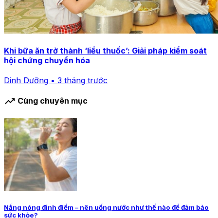
Khi bữa ăn trở thành ‘liều thuốc’: Giải pháp kiểm soát
hội chứng chuyển hóa
Dinh Dưỡng • 3 tháng trước
trending_up
Cùng chuyên mục
Nắng nóng đỉnh điểm – nên uống nước như thế nào để đảm bảo
sức khỏe?