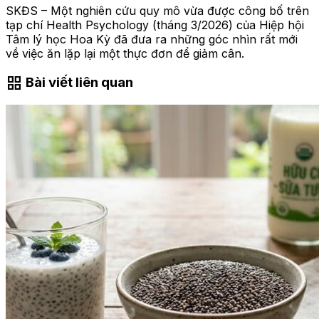
SKĐS – Một nghiên cứu quy mô vừa được công bố trên
tạp chí Health Psychology (tháng 3/2026) của Hiệp hội
Tâm lý học Hoa Kỳ đã đưa ra những góc nhìn rất mới
về việc ăn lặp lại một thực đơn để giảm cân.
grid_view
Bài viết liên quan