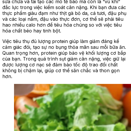
sửa chữa và tái tạo các mô tế bào mà còn là “vũ khí”
đắc lực trong việc kiểm soát cân nặng. Khi bạn đưa các
thực phẩm giàu đạm như thịt gà bỏ da, cá tươi, đậu phụ
và các loại nấm, đậu vào thực đơn, cơ thể sẽ phải tiêu
hao nhiều calo hơn để tiêu hóa chúng so với việc tiêu
hóa chất béo hay tinh bột.
Việc tiêu thụ đủ lượng protein giúp làm giảm đáng kể
cảm giác đói, tạo sự no bụng thỏa mãn sau mỗi bữa ăn.
Quan trọng hơn, protein giúp bảo vệ khối lượng cơ bắp
của bạn. Trong quá trình sụt giảm cân nặng, việc giữ lại
được lượng cơ nạc sẽ đảm bảo tốc độ trao đổi chất
không bị chậm lại, giúp cơ thể săn chắc và thon gọn
hơn.