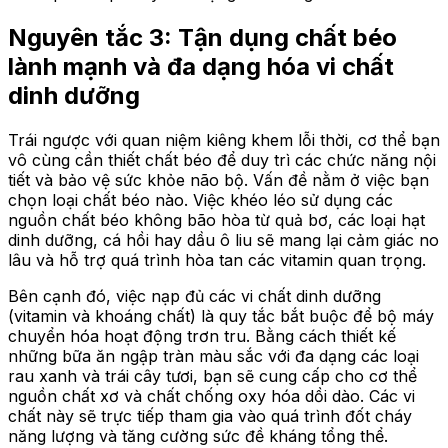
Nguyên tắc 3: Tận dụng chất béo
lành mạnh và đa dạng hóa vi chất
dinh dưỡng
Trái ngược với quan niệm kiêng khem lỗi thời, cơ thể bạn
vô cùng cần thiết chất béo để duy trì các chức năng nội
tiết và bảo vệ sức khỏe não bộ. Vấn đề nằm ở việc bạn
chọn loại chất béo nào. Việc khéo léo sử dụng các
nguồn chất béo không bão hòa từ quả bơ, các loại hạt
dinh dưỡng, cá hồi hay dầu ô liu sẽ mang lại cảm giác no
lâu và hỗ trợ quá trình hòa tan các vitamin quan trọng.
Bên cạnh đó, việc nạp đủ các vi chất dinh dưỡng
(vitamin và khoáng chất) là quy tắc bắt buộc để bộ máy
chuyển hóa hoạt động trơn tru. Bằng cách thiết kế
những bữa ăn ngập tràn màu sắc với đa dạng các loại
rau xanh và trái cây tươi, bạn sẽ cung cấp cho cơ thể
nguồn chất xơ và chất chống oxy hóa dồi dào. Các vi
chất này sẽ trực tiếp tham gia vào quá trình đốt cháy
năng lượng và tăng cường sức đề kháng tổng thể.