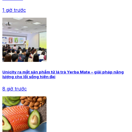
1 giờ trước
Unicity ra mắt sản phẩm từ lá trà Yerba Mate – giải pháp năng
lượng cho lối sống hiện đại
8 giờ trước