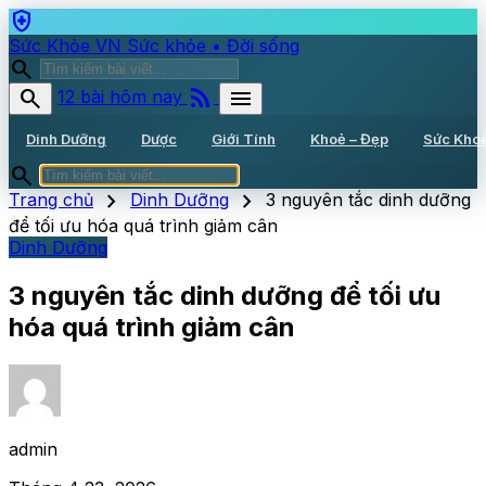
health_and_safety
Sức Khỏe VN
Sức khỏe • Đời sống
search
rss_feed
search
menu
12 bài hôm nay
Dinh Dưỡng
Dược
Giới Tính
Khoẻ – Đẹp
Sức Kho
search
chevron_right
chevron_right
Trang chủ
Dinh Dưỡng
3 nguyên tắc dinh dưỡng
để tối ưu hóa quá trình giảm cân
Dinh Dưỡng
3 nguyên tắc dinh dưỡng để tối ưu
hóa quá trình giảm cân
admin