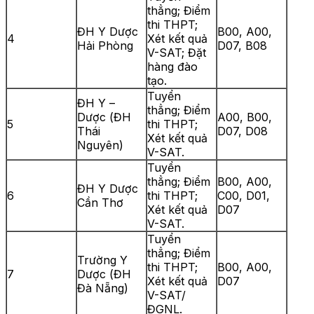
thẳng; Điểm
thi THPT;
ĐH Y Dược
B00, A00,
4
Xét kết quả
Hải Phòng
D07, B08
V-SAT; Đặt
hàng đào
tạo.
Tuyển
ĐH Y –
thẳng; Điểm
Dược (ĐH
A00, B00,
5
thi THPT;
Thái
D07, D08
Xét kết quả
Nguyên)
V-SAT.
Tuyển
thẳng; Điểm
B00, A00,
ĐH Y Dược
6
thi THPT;
C00, D01,
Cần Thơ
Xét kết quả
D07
V-SAT.
Tuyển
thẳng; Điểm
Trường Y
thi THPT;
B00, A00,
7
Dược (ĐH
Xét kết quả
D07
Đà Nẵng)
V-SAT/
ĐGNL.