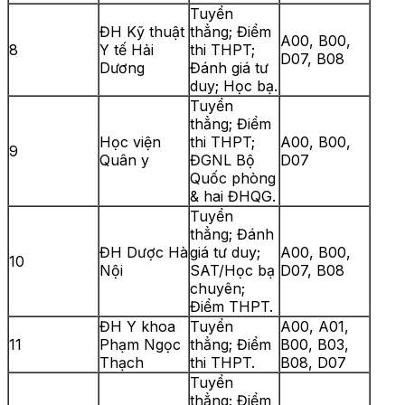
Tuyển
ĐH Kỹ thuật
thẳng; Điểm
A00, B00,
8
Y tế Hải
thi THPT;
D07, B08
Dương
Đánh giá tư
duy; Học bạ.
Tuyển
thẳng; Điểm
Học viện
thi THPT;
A00, B00,
9
Quân y
ĐGNL Bộ
D07
Quốc phòng
& hai ĐHQG.
Tuyển
thẳng; Đánh
ĐH Dược Hà
giá tư duy;
A00, B00,
10
Nội
SAT/Học bạ
D07, B08
chuyên;
Điểm THPT.
ĐH Y khoa
Tuyển
A00, A01,
11
Phạm Ngọc
thẳng; Điểm
B00, B03,
Thạch
thi THPT.
B08, D07
Tuyển
thẳng; Điểm