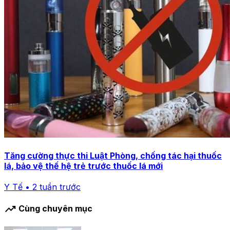
Tăng cường thực thi Luật Phòng, chống tác hại thuốc
lá, bảo vệ thế hệ trẻ trước thuốc lá mới
Y Tế • 2 tuần trước
trending_up
Cùng chuyên mục