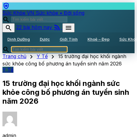
health_and_safety
Sức Khỏe VN
Sức khỏe • Đời sống
search
rss_feed
search
menu
22 bài hôm nay
Dinh Dưỡng
Dược
Giới Tính
Khoẻ – Đẹp
Sức Kho
search
chevron_right
chevron_right
Trang chủ
Y Tế
15 trường đại học khối ngành
sức khỏe công bố phương án tuyển sinh năm 2026
Y Tế
15 trường đại học khối ngành sức
khỏe công bố phương án tuyển sinh
năm 2026
admin