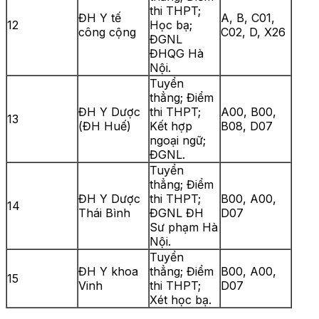
thi THPT;
ĐH Y tế
A, B, C01,
12
Học bạ;
công cộng
C02, D, X26
ĐGNL
ĐHQG Hà
Nội.
Tuyển
thẳng; Điểm
ĐH Y Dược
thi THPT;
A00, B00,
13
(ĐH Huế)
Kết hợp
B08, D07
ngoại ngữ;
ĐGNL.
Tuyển
thẳng; Điểm
ĐH Y Dược
thi THPT;
B00, A00,
14
Thái Bình
ĐGNL ĐH
D07
Sư phạm Hà
Nội.
Tuyển
ĐH Y khoa
thẳng; Điểm
B00, A00,
15
Vinh
thi THPT;
D07
Xét học bạ.