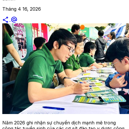
Tháng 4 16, 2026
share
alternate_email
Năm 2026 ghi nhận sự chuyển dịch mạnh mẽ trong
công tác tuyển sinh của các cơ sở đào tạo y dược công