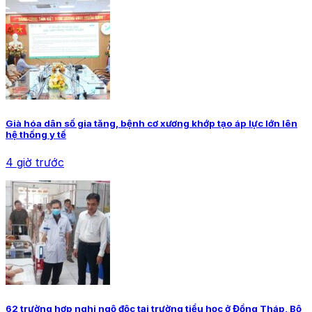
Già hóa dân số gia tăng, bệnh cơ xương khớp tạo áp lực lớn lên
hệ thống y tế
4 giờ trước
62 trường hợp nghi ngộ độc tại trường tiểu học ở Đồng Tháp, Bộ