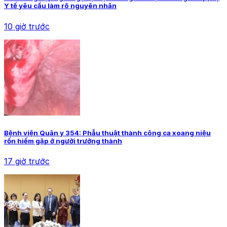
Y tế yêu cầu làm rõ nguyên nhân
10 giờ trước
Bệnh viện Quân y 354: Phẫu thuật thành công ca xoang niệu
rốn hiếm gặp ở người trưởng thành
17 giờ trước