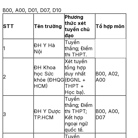
B00, A00, D01, D07, D10
Phương
thức xét
STT
Tên trường
Tổ hợp môn
tuyển chủ
đạo
Tuyển
ĐH Y Hà
1
thẳng; Điểm
Nội
thi THPT.
Xét tuyển
ĐH Khoa
tổng hợp
học Sức
duy nhất
B00, A02,
2
khỏe (ĐHQG
(ĐGNL +
A00
HCM)
THPT +
Học bạ).
Tuyển
thẳng; Điểm
ĐH Y Dược
thi THPT;
B00, A00,
3
TP.HCM
Kết hợp
D07
ngoại ngữ
quốc tế.
Tuyển