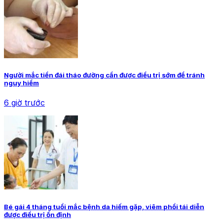
Người mắc tiền đái tháo đường cần được điều trị sớm để tránh
nguy hiểm
6 giờ trước
Bé gái 4 tháng tuổi mắc bệnh da hiếm gặp, viêm phổi tái diễn
được điều trị ổn định