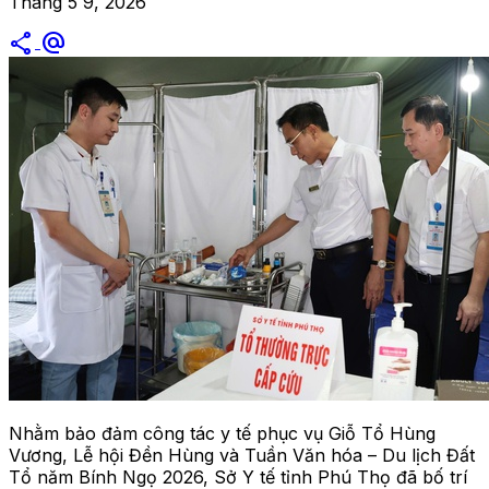
Tháng 5 9, 2026
share
alternate_email
Nhằm bảo đảm công tác y tế phục vụ Giỗ Tổ Hùng
Vương, Lễ hội Đền Hùng và Tuần Văn hóa – Du lịch Đất
Tổ năm Bính Ngọ 2026, Sở Y tế tỉnh Phú Thọ đã bố trí