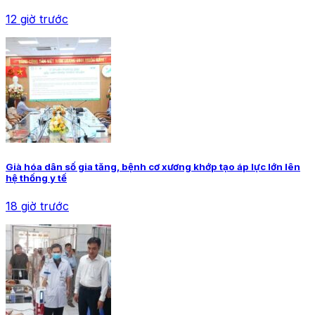
12 giờ trước
Già hóa dân số gia tăng, bệnh cơ xương khớp tạo áp lực lớn lên
hệ thống y tế
18 giờ trước