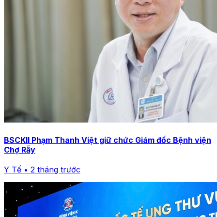
BSCKII Phạm Thanh Việt giữ chức Giám đốc Bệnh viện
Chợ Rẫy
Y Tế • 2 tháng trước