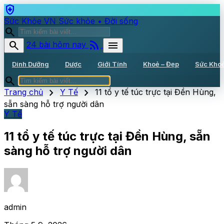
health_and_safety
Sức Khỏe VN
Sức khỏe • Đời sống
search
rss_feed
search
menu
24 bài hôm nay
Dinh Dưỡng
Dược
Giới Tính
Khoẻ – Đẹp
Sức Kho
search
chevron_right
chevron_right
Trang chủ
Y Tế
11 tổ y tế túc trực tại Đền Hùng,
sẵn sàng hỗ trợ người dân
Y Tế
11 tổ y tế túc trực tại Đền Hùng, sẵn
sàng hỗ trợ người dân
admin