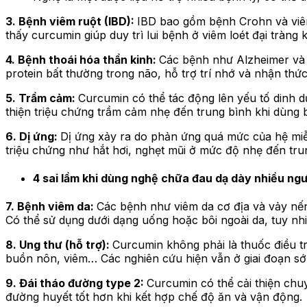
3. Bệnh viêm ruột (IBD):
IBD bao gồm bệnh Crohn và viêm
thấy curcumin giúp duy trì lui bệnh ở viêm loét đại tràng 
4. Bệnh thoái hóa thần kinh:
Các bệnh như Alzheimer và P
protein bất thường trong não, hỗ trợ trí nhớ và nhận thứ
5. Trầm cảm:
Curcumin có thể tác động lên yếu tố dinh 
thiện triệu chứng trầm cảm nhẹ đến trung bình khi dùng b
6. Dị ứng:
Dị ứng xảy ra do phản ứng quá mức của hệ miễ
triệu chứng như hắt hơi, nghẹt mũi ở mức độ nhẹ đến tru
4 sai lầm khi dùng nghệ chữa đau dạ dày nhiều ng
7. Bệnh viêm da:
Các bệnh như viêm da cơ địa và vảy nến
Có thể sử dụng dưới dạng uống hoặc bôi ngoài da, tuy nh
8. Ung thư (hỗ trợ):
Curcumin không phải là thuốc điều tr
buồn nôn, viêm… Các nghiên cứu hiện vẫn ở giai đoạn s
9. Đái tháo đường type 2:
Curcumin có thể cải thiện chu
đường huyết tốt hơn khi kết hợp chế độ ăn và vận động.