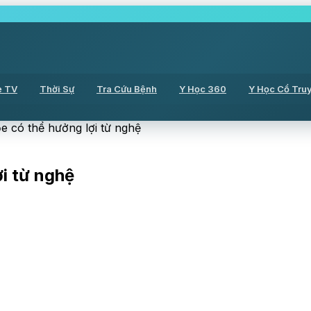
ẻ TV
Thời Sự
Tra Cứu Bệnh
Y Học 360
Y Học Cổ Tru
ỏe có thể hưởng lợi từ nghệ
ợi từ nghệ