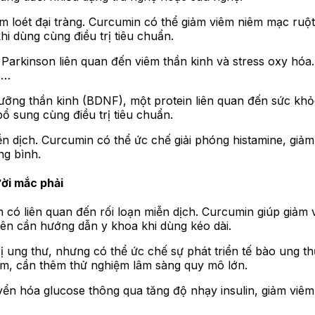
 loét đại tràng. Curcumin có thể giảm viêm niêm mạc ruộ
khi dùng cùng điều trị tiêu chuẩn.
arkinson liên quan đến viêm thần kinh và stress oxy hóa. 
c…
dưỡng thần kinh (BDNF), một protein liên quan đến sức kh
ổ sung cùng điều trị tiêu chuẩn.
n dịch. Curcumin có thể ức chế giải phóng histamine, gi
ng bình.
ười mắc phải
 có liên quan đến rối loạn miễn dịch. Curcumin giúp giảm 
iên cần hướng dẫn y khoa khi dùng kéo dài.
ị ung thư, nhưng có thể ức chế sự phát triển tế bào ung th
ớm, cần thêm thử nghiệm lâm sàng quy mô lớn.
yển hóa glucose thông qua tăng độ nhạy insulin, giảm viêm