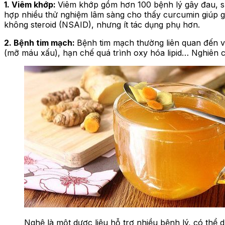
1. Viêm khớp:
Viêm khớp gồm hơn 100 bệnh lý gây đau, s
hợp nhiều thử nghiệm lâm sàng cho thấy curcumin giúp g
không steroid (NSAID), nhưng ít tác dụng phụ hơn.
2. Bệnh tim mạch:
Bệnh tim mạch thường liên quan đến v
(mỡ máu xấu), hạn chế quá trình oxy hóa lipid… Nghiên 
Nghệ là một dược liệu hỗ trợ nhiều bệnh lý, có thể 