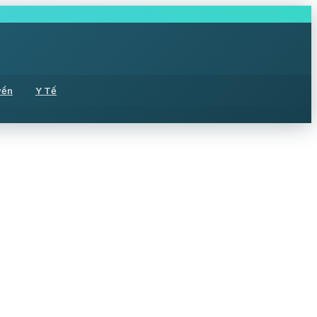
yền
Y Tế