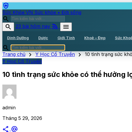
health_and_safety
Sức Khỏe VN
Sức khỏe • Đời sống
search
rss_feed
search
menu
23 bài hôm nay
Dinh Dưỡng
Dược
Giới Tính
Khoẻ – Đẹp
Sức Kho
search
chevron_right
chevron_right
Trang chủ
Y Học Cổ Truyền
10 tình trạng sức kh
Y Học Cổ Truyền
10 tình trạng sức khỏe có thể hưởng l
admin
Tháng 5 29, 2026
share
alternate_email