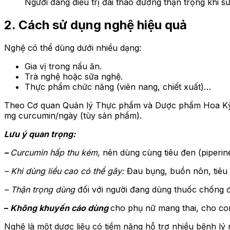
Người đang điều trị đái tháo đường thận trọng khi s
2. Cách sử dụng nghệ hiệu quả
Nghệ có thể dùng dưới nhiều dạng:
Gia vị trong nấu ăn.
Trà nghệ hoặc sữa nghệ.
Thực phẩm chức năng (viên nang, chiết xuất)…
Theo Cơ quan Quản lý Thực phẩm và Dược phẩm Hoa Kỳ (
mg curcumin/ngày (tùy sản phẩm).
Lưu ý quan trọng:
–
Curcumin hấp thu kém
, nên dùng cùng tiêu đen (piperine
– Khi dùng liều cao có thể gây:
Đau bụng, buồn nôn, tiêu
– Thận trọng dùng
đối với người đang dùng thuốc chống đ
–
Không khuyến cáo dùng
cho phụ nữ mang thai, cho c
Nghệ là một dược liệu có tiềm năng hỗ trợ nhiều bệnh lý