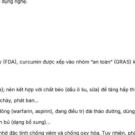
ử dụng nghệ.
FDA), curcumin được xếp vào nhóm “an toàn” (GRAS) khi 
); nên kết hợp với chất béo (dầu ô liu, sữa) để tăng hấp th
 chảy, phát ban…
ông (warfarin, aspirin), đang điều trị đái tháo đường, dù
on bú (dạng bổ sung)…
 nhờ đặc tính chống viêm và chống oxy hóa. Tuy nhiên, phầ