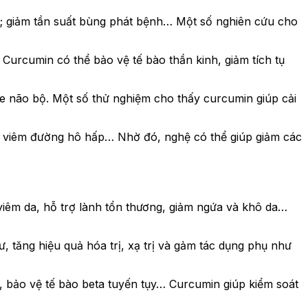
t; giảm tần suất bùng phát bệnh… Một số nghiên cứu cho
Curcumin có thể bảo vệ tế bào thần kinh, giảm tích tụ
ỏe não bộ. Một số thử nghiệm cho thấy curcumin giúp cải
ảm viêm đường hô hấp… Nhờ đó, nghệ có thể giúp giảm các
viêm da, hỗ trợ lành tổn thương, giảm ngứa và khô da…
ư, tăng hiệu quả hóa trị, xạ trị và gảm tác dụng phụ như
, bảo vệ tế bào beta tuyến tụy… Curcumin giúp kiểm soát