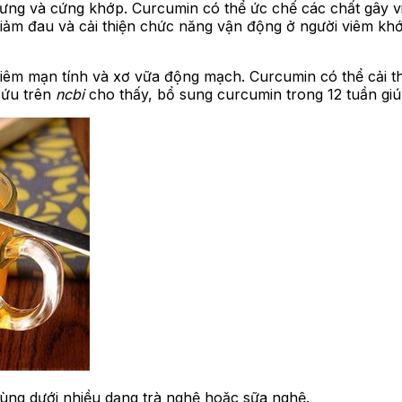
ưng và cứng khớp. Curcumin có thể ức chế các chất gây v
iảm đau và cải thiện chức năng vận động ở người viêm kh
iêm mạn tính và xơ vữa động mạch. Curcumin có thể cải t
cứu trên
ncbi
cho thấy, bổ sung curcumin trong 12 tuần giú
dùng dưới nhiều dạng trà nghệ hoặc sữa nghệ.